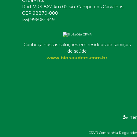
Giruá - RS.
Rod. VRS-867, km 02 s/n. Campo dos Carvalhos.
CEP 98870-000
(55) 99605-1349
Conheça nossas soluções em resíduos de serviços
de saúde
www.biosauders.com.br
Ter
CRVR Companhia Riograndense