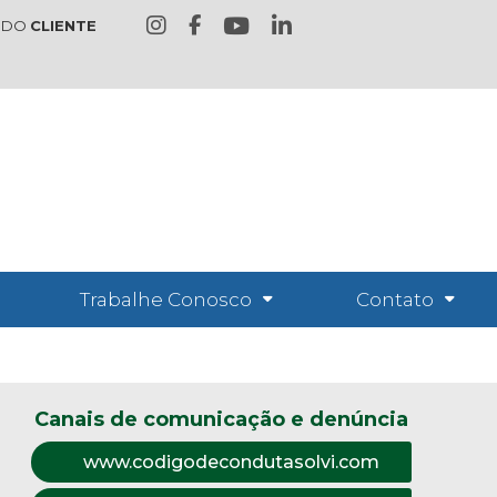
 DO
CLIENTE
Trabalhe Conosco
Contato
Canais de comunicação e denúncia
www.codigodecondutasolvi.com