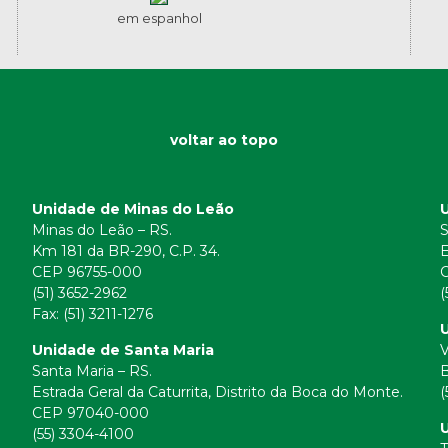
em espanhol
voltar ao topo
Unidade de Minas do Leão
Minas do Leão – RS.
S
Km 181 da BR-290, C.P. 34.
E
CEP 96755-000
(51) 3652-2962
(
Fax: (51) 3211-1276
U
Unidade de Santa Maria
V
Santa Maria – RS.
B
Estrada Geral da Caturrita, Distrito da Boca do Monte.
(
CEP 97040-000
(55) 3304-4100