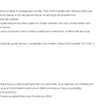
elacionadas à navegação no site. Tais informações são relacionadas aos
eriormente a fim de personalizar os serviços da plataforma.
ção de cookies.
ções básicas do site e operá-lo. Esses cookies não são combinados com
 salvos.
ara analisar como o site é usado para melhorar a oferta de serviços,
nção de ajuda do seu navegador para obter mais informações. Os links a
ilizados para a administração técnica dos sites, mas apenas na medida em
 que a Controladora estruture, teste, promova e faça avaliações,
po Econômico.
nchidas ou pelos Recursos Humanos (RH).