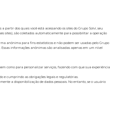
a partir dos quais você está acessando os sites do Grupo Solví, seu
ses sites), são coletados automaticamente para possibilitar a operação
forma anônima para fins estatísticos e não podem ser usadas pelo Grupo
lise. Essas informações anônimas são analisadas apenas em um nível
 bem como para personalizar serviços, fazendo com que sua experiência
do e cumprindo as obrigações legais e regulatórias.
amente a disponibilização de dados pessoais. No entanto, se o usuário