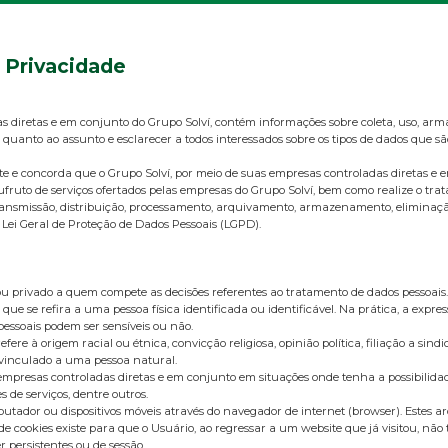
e Privacidade
as diretas e em conjunto do Grupo Solví, contém informações sobre coleta, uso, ar
 quanto ao assunto e esclarecer a todos interessados sobre os tipos de dados que s
ente e concorda que o Grupo Solví, por meio de suas empresas controladas diret
ufruto de serviços ofertados pelas empresas do Grupo Solví, bem como realize o tr
o, transmissão, distribuição, processamento, arquivamento, armazenamento, elimina
 Lei Geral de Proteção de Dados Pessoais (LGPD).
u privado a quem compete as decisões referentes ao tratamento de dados pessoais.
que se refira a uma pessoa física identificada ou identificável. Na prática, a exp
 pessoais podem ser sensíveis ou não.
à origem racial ou étnica, convicção religiosa, opinião política, filiação a sindicat
 vinculado a uma pessoa natural.
 empresas controladas diretas e em conjunto em situações onde tenha a possibilida
s de serviços, dentre outros.
ador ou dispositivos móveis através do navegador de internet (browser). Estes a
e cookies existe para que o Usuário, ao regressar a um website que já visitou, não
 persistentes ou de sessão.