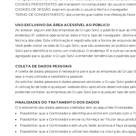
COOKIES PERSISTENTES: permanecem no computador do usuário mesmo ap
COOKIES DE SESSÃO: expiram quando o usuário fecha o navegador.
TERMO DE CONSENTIMENTO: documento que coleta manifestação favorável
USO EXCLUSIVO DA ÁREA ACESSÍVEL AO PÚBLICO
Ao acessar algum site das empresas do Grupo Solví, o padrão é que as info
endereço IP, sistema operacional, data e hora, tipo de navegador, idioma e
técnica dos sites. Esta informação é registrada sob a forma de arquivos de 
Você pode visitar os sites do Grupo Solví, que são acessíveis ao público
Solví para identificá-lo como um indivíduo. O endereço IP e outras carac
agregado para ajudar o Grupo Solví a entender tendências e padrões para
COLETA DE DADOS PESSOAIS
A coleta de dados pessoais é necessária para que as empresas do Grupo S
seja a mais cômoda e satisfatória possível.
Ao solicitar dados pessoais e dados pessoais sensíveis, o Grupo Solví pod
A utilização de todo e qualquer website e/ou aplicativos desenvolvidos pe
pretende contatar as empresas do Grupo Solví para qualquer tipo de solicit
FINALIDADES DO TRATAMENTO DOS DADOS
O tratamento dos dados pessoais coletados tem as seguintes finalidades:
Possibilitar que a Controladora identifique e entre em contato com o T
Possibilitar que a Controladora envie ou forneça ao Titular seus produ
Possibilitar que a Controladora estruture, teste, promova e faça propag
Possibilitar que a Controladora utilize tais dados na inscrição, divulg