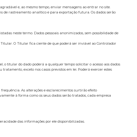
agradável e, ao mesmo tempo, enviar mensagens ao entrar no site.
s de rastreamento analítico e para exportação futura. Os dados serão
istadas neste termo. Dados pessoais anonimizados, sem possibilidade de
tular. O Titular fica ciente de que poderá ser inviável ao Controlador
l, o titular do dado poderá a qualquer tempo solicitar o acesso aos dados
 tratamento, exceto nos casos previstos em lei. Poderá exercer estes
frequência. As alterações e esclarecimentos surtirão efeito
tivamente à forma como os seus dados serão tratados, cada empresa
veracidade das informações por ele disponibilizadas.