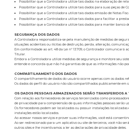
Possibilitar que a Controladora utilize tais dados na elaboração de rela
Possibilitar que a Controladora utilize tais dados para suas peças de 
Possibilitar que a Controladora utilize tais dados emissão de Notas Fis
Possibilitar que a Controladora utilize tais dados para facilitar a pr
Possibilitar que a Controladora utilize tais dados para manter banco d
SEGURANÇA DOS DADOS
A Controladora responsabiliza-se pela manutenção de medidas de seguranç
situações acidentais ou ilícitas de destruição, perda, alteração, comunic
Em conformidade ao art. 48 da Lei nº 13.709, o Controlador comunicará a
Titular.
Embora a Controladora utilize medidas de segurança e monitore seu siste
entende e concorda que não há garantias de que as informações não poder
COMPARTILHAMENTO DOS DADOS
O compartilhamento de dados do usuário ocorre apenas com os dados refer
Os dados do perfil do usuário não são compartilhados publicamente em s
OS DADOS PESSOAIS ARMAZENADOS SERÃO TRANSFERIDOS A 
Com relação aos fornecedores de serviços terceirizados como processador
de privacidade para compreensão de quais informações pessoais serão us
Os fornecedores podem ser localizados ou possuir instalações localizadas e
instalações estão localizados.
Ao acessar nossos serviços e prover suas informações, você está consent
Ao ser redirecionado para um aplicativo ou site de terceiros, você não se
outros sites e lhe incentivamos a ler as declarações de privacidade deles.