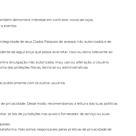
e também demonstre interesse em contratar novos serviços;
ra eventos
integridade de seus Dados Pessoais de acessos não autorizados e de
cidente de segurança que possa acarretar risco ou dano relevante ao
ontra divulgação não autorizada, mau uso ou alteração, o Usuário
a das proteções físicas, técnicas ou administrativas.
as publicamente com os outros usuários.
 de privacidade. Desse modo, recomendamos a leitura das suas políticas
tar às leis de jurisdições nas quais o fornecedor de serviço ou suas
países.
 plataforma. Não somos responsáveis pelas práticas de privacidade de