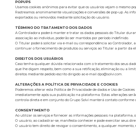
POPUPS
Usamos cookies anônimos para evitar que os usuários vejam o mesmo pop-
Rastreamos anonimamente visualizações e conversões de pop-up. As infor
exportados ou removidos mediante solicitação do usuário.
TÉRMINO DO TRATAMENTO DOS DADOS
A Controladora poderá manter e tratar os dados pessoais do Titular dura
associação ao indivíduo, poderão ser mantidos por período indefinido.
O Titular poderá solicitar via e-mail ou correspondência ao Controlador,
continuar o fornecimento de produtos ou serviços ao Titular a partir da e
DIREITOS DOS USUÁRIOS
Caso tenha qualquer dúvida relacionada com o tratamento dos seus dados p
que lhe digam respeito, bem como a sua retificação, eliminação ou a limit
direitos mediante pedido escrito dirigido ao e-mail
dpo@solvi.com
.
ALTERAÇÕES A POLÍTICA DE PRIVACIDADE E COOKIES
Poderemos alterar esta Política de Privacidade de dados e Uso de Cookies
imediatamente após sua publicação na plataforma. Estas alterações serã
controla direta e em conjunto do Grupo Solví manterá contato conforme d
CONSENTIMENTO
Ao utilizar os serviços e fornecer as informações pessoais na plataforma, 
O usuário, ao cadastrar-se, manifesta conhecer e pode exercitar seus dire
O usuário tem direito de revogar o consentimento, a qualquer momento, m