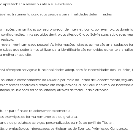
ós fechar a sessão ou até a sua exclusão.
 ao tratamento dos dados pessoais para finalidades determinadas.
rmações transmitidas por seu provedor de Internet (como, por exemplo, os domínios 
 configurações, links seguidos dentro dos sites do Grupo Solví e suas atividades nes
registro.
 sem revelar nenhum dado pessoal. As informações listadas acima são analisadas de 
terísticas que poderíamos utilizar para identificá-lo são removidos durante a aná
 melhorar seu site.
olví ofereçam serviços e funcionalidades adequados às necessidades dos usuários,
erá solicitar o consentimento do usuário por meio do Termo de Consentimento, seguin
las empresas controlas diretas e em conjunto do Grupo Solví, não implica necessari
ação, seus dados serão solicitados, através de formulário eletrônico.
itular para fins de relacionamento comercial.
tos e serviços, de forma remunerada ou gratuita.
anda de produtos e serviços, personalizados ou não ao perfil do Titular.
ação, premiação dos interessados participantes de Eventos, Prêmios ou Concursos;