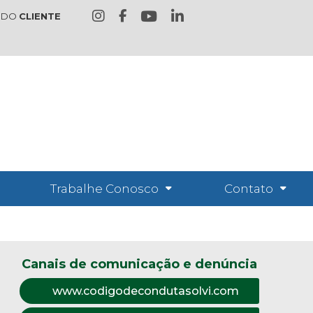
 DO
CLIENTE
Trabalhe Conosco
Contato
Canais de comunicação e denúncia
www.codigodecondutasolvi.com