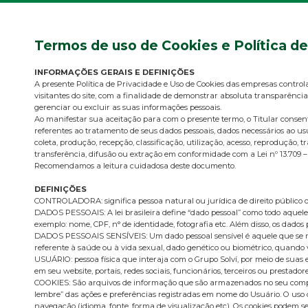
Termos de uso de Cookies e Política d
INFORMAÇÕES GERAIS E DEFINIÇÕES
A presente Política de Privacidade e Uso de Cookies das empresas control
visitantes do site, com a finalidade de demonstrar absoluta transparência
gerenciar ou excluir as suas informações pessoais.
Ao manifestar sua aceitação para com o presente termo, o Titular cons
referentes ao tratamento de seus dados pessoais, dados necessários ao us
coleta, produção, recepção, classificação, utilização, acesso, reproduçã
transferência, difusão ou extração em conformidade com a Lei nº 13.709 –
Recomendamos a leitura cuidadosa deste documento.
DEFINIÇÕES
CONTROLADORA: significa pessoa natural ou jurídica de direito público o
DADOS PESSOAIS: A lei brasileira define “dado pessoal” como todo aquele 
exemplo: nome, CPF, n° de identidade, fotografia etc. Além disso, os dados
DADOS PESSOAIS SENSÍVEIS: Um dado pessoal sensível é aquele que se refere 
referente à saúde ou à vida sexual, dado genético ou biométrico, quando
USUÁRIO: pessoa física que interaja com o Grupo Solví, por meio de suas
em seu website, portais, redes sociais, funcionários, terceiros ou prestadore
COOKIES: São arquivos de informação que são armazenados no seu comput
lembre” das ações e preferências registradas em nome do Usuário. O uso d
navegação (idioma, fonte, forma de visualização etc). Os cookies podem ser