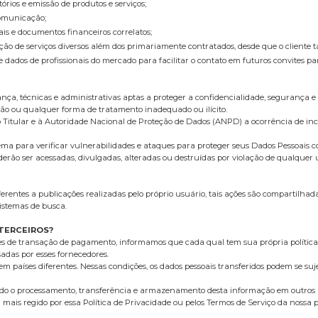
tórios e emissão de produtos e serviços;
Comunicação;
cais e documentos financeiros correlatos;
estação de serviços diversos além dos primariamente contratados, desde que o client
e dados de profissionais do mercado para facilitar o contato em futuros convites pa
a, técnicas e administrativas aptas a proteger a confidencialidade, segurança e 
ação ou qualquer forma de tratamento inadequado ou ilícito.
o Titular e à Autoridade Nacional de Proteção de Dados (ANPD) a ocorrência de in
ma para verificar vulnerabilidades e ataques para proteger seus Dados Pessoais c
ão ser acessadas, divulgadas, alteradas ou destruídas por violação de qualquer um
entes a publicações realizadas pelo próprio usuário, tais ações são compartilhad
istemas de busca.
TERCEIROS?
es de transação de pagamento, informamos que cada qual tem sua própria política
adas por esses fornecedores.
m países diferentes. Nessas condições, os dados pessoais transferidos podem se sujei
indo o processamento, transferência e armazenamento desta informação em outros 
rá mais regido por essa Política de Privacidade ou pelos Termos de Serviço da nossa