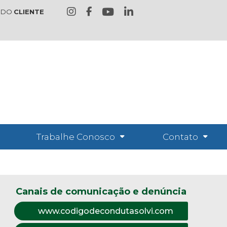
 DO
CLIENTE
Trabalhe Conosco
Contato
Canais de comunicação e denúncia
www.codigodecondutasolvi.com