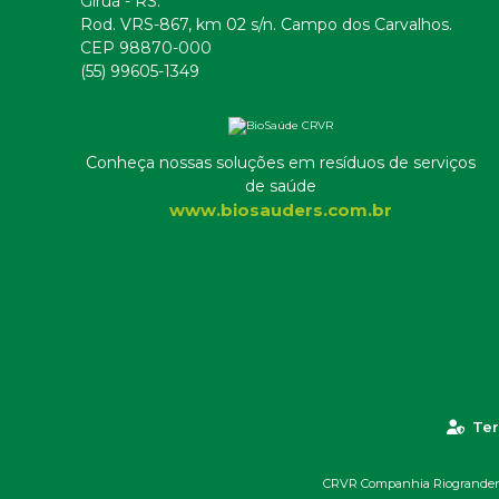
Giruá - RS.
Rod. VRS-867, km 02 s/n. Campo dos Carvalhos.
CEP 98870-000
(55) 99605-1349
Conheça nossas soluções em resíduos de serviços
de saúde
www.biosauders.com.br
Ter
CRVR Companhia Riograndense