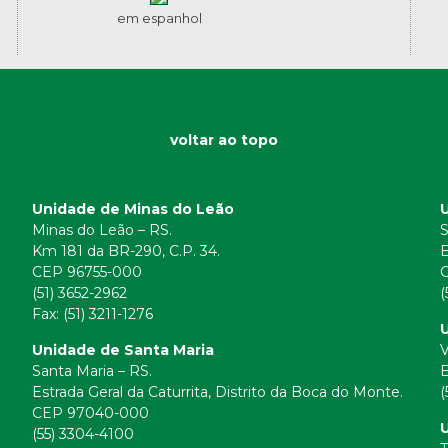
em espanhol
voltar ao topo
Unidade de Minas do Leão
Minas do Leão – RS.
S
Km 181 da BR-290, C.P. 34.
E
CEP 96755-000
(51) 3652-2962
(
Fax: (51) 3211-1276
U
Unidade de Santa Maria
V
Santa Maria – RS.
B
Estrada Geral da Caturrita, Distrito da Boca do Monte.
(
CEP 97040-000
(55) 3304-4100