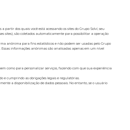
a partir dos quais você está acessando os sites do Grupo Solví, seu
ses sites), são coletados automaticamente para possibilitar a operação
forma anônima para fins estatísticos e não podem ser usadas pelo Grupo
lise. Essas informações anônimas são analisadas apenas em um nível
 bem como para personalizar serviços, fazendo com que sua experiência
do e cumprindo as obrigações legais e regulatórias.
amente a disponibilização de dados pessoais. No entanto, se o usuário