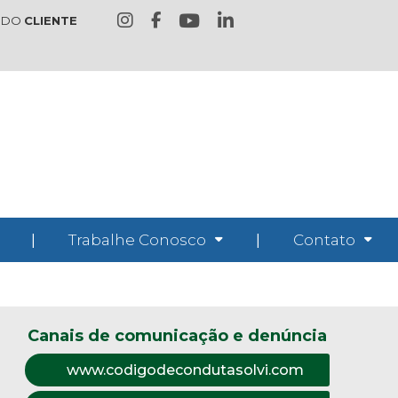
 DO
CLIENTE
|
Trabalhe Conosco
|
Contato
Canais de comunicação e denúncia
www.codigodecondutasolvi.com