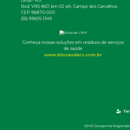
Giruá - RS.
Rod. VRS-867, km 02 s/n. Campo dos Carvalhos.
CEP 98870-000
(55) 99605-1349
Conheça nossas soluções em resíduos de serviços
de saúde
www.biosauders.com.br
Ter
CRVR Companhia Riograndense