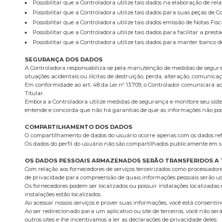
Possibilitar que a Controladora utilize tais dados na elaboração de rela
Possibilitar que a Controladora utilize tais dados para suas peças de 
Possibilitar que a Controladora utilize tais dados emissão de Notas Fis
Possibilitar que a Controladora utilize tais dados para facilitar a pr
Possibilitar que a Controladora utilize tais dados para manter banco d
SEGURANÇA DOS DADOS
A Controladora responsabiliza-se pela manutenção de medidas de seguranç
situações acidentais ou ilícitas de destruição, perda, alteração, comunic
Em conformidade ao art. 48 da Lei nº 13.709, o Controlador comunicará a
Titular.
Embora a Controladora utilize medidas de segurança e monitore seu siste
entende e concorda que não há garantias de que as informações não poder
COMPARTILHAMENTO DOS DADOS
O compartilhamento de dados do usuário ocorre apenas com os dados refer
Os dados do perfil do usuário não são compartilhados publicamente em s
OS DADOS PESSOAIS ARMAZENADOS SERÃO TRANSFERIDOS A 
Com relação aos fornecedores de serviços terceirizados como processador
de privacidade para compreensão de quais informações pessoais serão us
Os fornecedores podem ser localizados ou possuir instalações localizadas e
instalações estão localizados.
Ao acessar nossos serviços e prover suas informações, você está consent
Ao ser redirecionado para um aplicativo ou site de terceiros, você não se
outros sites e lhe incentivamos a ler as declarações de privacidade deles.