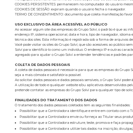
COOKIES PERSISTENTES: permanecem no computador do usuário mesmo ap
COOKIES DE SESSÃO: expiram quando o usuário fecha o navegador.
TERMO DE CONSENTIMENTO: documento que coleta manifestação favorável
USO EXCLUSIVO DA ÁREA ACESSÍVEL AO PÚBLICO
Ao acessar algum site das empresas do Grupo Solví, o padrão é que as info
endereço IP, sistema operacional, data e hora, tipo de navegador, idioma e
técnica dos sites. Esta informação é registrada sob a forma de arquivos de 
Você pode visitar os sites do Grupo Solví, que são acessíveis ao público
Solví para identificá-lo como um indivíduo. O endereço IP e outras carac
agregado para ajudar o Grupo Solví a entender tendências e padrões para
COLETA DE DADOS PESSOAIS
A coleta de dados pessoais é necessária para que as empresas do Grupo S
seja a mais cômoda e satisfatória possível.
Ao solicitar dados pessoais e dados pessoais sensíveis, o Grupo Solví pod
A utilização de todo e qualquer website e/ou aplicativos desenvolvidos pe
pretende contatar as empresas do Grupo Solví para qualquer tipo de solicit
FINALIDADES DO TRATAMENTO DOS DADOS
O tratamento dos dados pessoais coletados tem as seguintes finalidades:
Possibilitar que a Controladora identifique e entre em contato com o T
Possibilitar que a Controladora envie ou forneça ao Titular seus produ
Possibilitar que a Controladora estruture, teste, promova e faça propag
Possibilitar que a Controladora utilize tais dados na inscrição, divulg