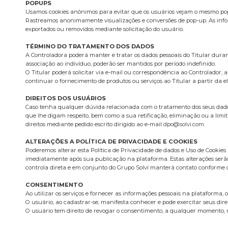
POPUPS
Usamos cookies anônimos para evitar que os usuários vejam o mesmo pop-
Rastreamos anonimamente visualizações e conversões de pop-up. As infor
exportados ou removidos mediante solicitação do usuário.
TÉRMINO DO TRATAMENTO DOS DADOS
A Controladora poderá manter e tratar os dados pessoais do Titular dura
associação ao indivíduo, poderão ser mantidos por período indefinido.
O Titular poderá solicitar via e-mail ou correspondência ao Controlador,
continuar o fornecimento de produtos ou serviços ao Titular a partir da e
DIREITOS DOS USUÁRIOS
Caso tenha qualquer dúvida relacionada com o tratamento dos seus dados p
que lhe digam respeito, bem como a sua retificação, eliminação ou a limit
direitos mediante pedido escrito dirigido ao e-mail
dpo@solvi.com
.
ALTERAÇÕES A POLÍTICA DE PRIVACIDADE E COOKIES
Poderemos alterar esta Política de Privacidade de dados e Uso de Cookies
imediatamente após sua publicação na plataforma. Estas alterações serã
controla direta e em conjunto do Grupo Solví manterá contato conforme d
CONSENTIMENTO
Ao utilizar os serviços e fornecer as informações pessoais na plataforma, 
O usuário, ao cadastrar-se, manifesta conhecer e pode exercitar seus dire
O usuário tem direito de revogar o consentimento, a qualquer momento, m