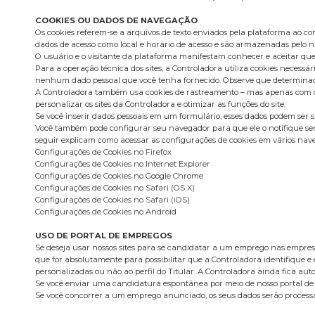
COOKIES OU DADOS DE NAVEGAÇÃO
Os cookies referem-se a arquivos de texto enviados pela plataforma ao c
dados de acesso como local e horário de acesso e são armazenadas pelo na
O usuário e o visitante da plataforma manifestam conhecer e aceitar que
Para a operação técnica dos sites, a Controladora utiliza cookies neces
nenhum dado pessoal que você tenha fornecido. Observe que determinadas
A Controladora também usa cookies de rastreamento – mas apenas com o se
personalizar os sites da Controladora e otimizar as funções do site.
Se você inserir dados pessoais em um formulário, esses dados podem ser 
Você também pode configurar seu navegador para que ele o notifique sem
seguir explicam como acessar as configurações de cookies em vários nav
Configurações de Cookies no Firefox
Configurações de Cookies no Internet Explorer
Configurações de Cookies no Google Chrome
Configurações de Cookies no Safari (OS X)
Configurações de Cookies no Safari (iOS)
Configurações de Cookies no Android
USO DE PORTAL DE EMPREGOS
Se deseja usar nossos sites para se candidatar a um emprego nas empresas
que for absolutamente para possibilitar que a Controladora identifique e 
personalizadas ou não ao perfil do Titular. A Controladora ainda fica a
Se você enviar uma candidatura espontânea por meio de nosso portal de
Se você concorrer a um emprego anunciado, os seus dados serão processa