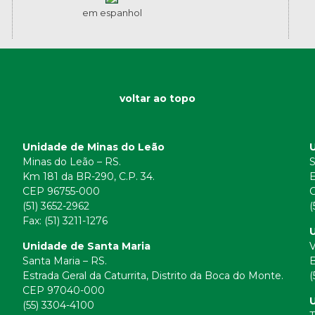
em espanhol
voltar ao topo
Unidade de Minas do Leão
Minas do Leão – RS.
S
Km 181 da BR-290, C.P. 34.
E
CEP 96755-000
(51) 3652-2962
(
Fax: (51) 3211-1276
U
Unidade de Santa Maria
V
Santa Maria – RS.
B
Estrada Geral da Caturrita, Distrito da Boca do Monte.
(
CEP 97040-000
(55) 3304-4100