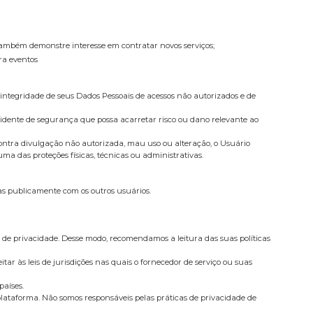
e também demonstre interesse em contratar novos serviços;
ra eventos
integridade de seus Dados Pessoais de acessos não autorizados e de
cidente de segurança que possa acarretar risco ou dano relevante ao
ontra divulgação não autorizada, mau uso ou alteração, o Usuário
a das proteções físicas, técnicas ou administrativas.
as publicamente com os outros usuários.
 de privacidade. Desse modo, recomendamos a leitura das suas políticas
tar às leis de jurisdições nas quais o fornecedor de serviço ou suas
países.
 plataforma. Não somos responsáveis pelas práticas de privacidade de