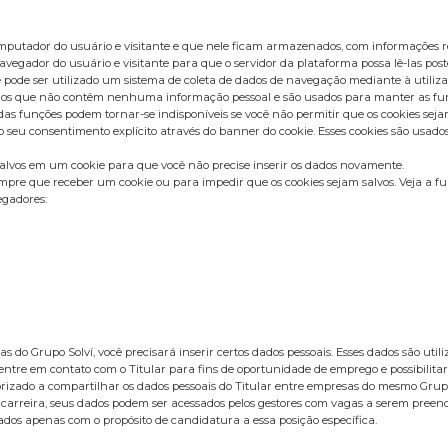
omputador do usuário e visitante e que nele ficam armazenados, com informações r
vegador do usuário e visitante para que o servidor da plataforma possa lê-las post
 pode ser utilizado um sistema de coleta de dados de navegação mediante à utiliza
sários que não contêm nenhuma informação pessoal e são usados para manter as fun
 funções podem tornar-se indisponíveis se você não permitir que os cookies sejam
u consentimento explícito através do banner do cookie. Esses cookies são usados p
salvos em um cookie para que você não precise inserir os dados novamente.
pre que receber um cookie ou para impedir que os cookies sejam salvos. Veja a fu
egadores:
 do Grupo Solví, você precisará inserir certos dados pessoais. Esses dados são ut
entre em contato com o Titular para fins de oportunidade de emprego e possibilitar
utorizado a compartilhar os dados pessoais do Titular entre empresas do mesmo Gru
 carreira, seus dados podem ser acessados pelos gestores com vagas a serem pree
dos apenas com o propósito de candidatura a essa posição específica.