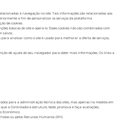
elacionadas à navegação no site. Tais informações são relacionadas aos
eriormente a fim de personalizar os serviços da plataforma.
ção de cookies.
ções básicas do site e operá-lo. Esses cookies não são combinados com
 salvos.
ara analisar como o site é usado para melhorar a oferta de serviços,
nção de ajuda do seu navegador para obter mais informações. Os links a
ilizados para a administração técnica dos sites, mas apenas na medida em
 que a Controladora estruture, teste, promova e faça avaliações,
po Econômico.
nchidas ou pelos Recursos Humanos (RH).