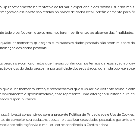
up repetidamente na tentativa de tornar a experiência dos nossos usuários mais 
mações do assinante são retidas no banco de dados local indefinidamente para fin
nte todo o período em que os mesmos forem pertinentes ao alcance das finalidades l
 a qualquer momento, que sejam eliminados os dados pessoais não anonimizados do Ti
liminação dos dados pessoais.
essoais e com os direitos que lhe são conferidos nos termos da legislação aplicáve
ação de uso do dado pessoal, a portabilidade dos seus dados, ou ainda opor-se ao seu
 a qualquer momento, então, é recomendável que o usuário e visitante revise-a com 
o devidamente disponibilizadas e, caso represente uma alteração substancial rela
ados disponibilizados.
o usuário está consentindo com a presente Política de Privacidade e Uso de Cookies.
itos de cancelar seu cadastro, acessar e atualizar seus dados pessoais e garante a 
ediante solicitação via e-mail ou correspondência a Controladora.