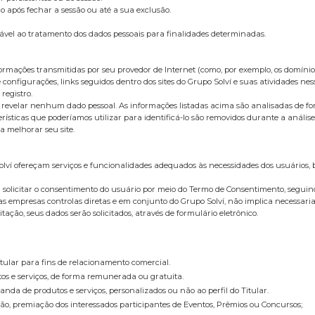
ós fechar a sessão ou até a sua exclusão.
 ao tratamento dos dados pessoais para finalidades determinadas.
rmações transmitidas por seu provedor de Internet (como, por exemplo, os domínios 
 configurações, links seguidos dentro dos sites do Grupo Solví e suas atividades nes
registro.
 sem revelar nenhum dado pessoal. As informações listadas acima são analisadas de 
terísticas que poderíamos utilizar para identificá-lo são removidos durante a aná
 melhorar seu site.
olví ofereçam serviços e funcionalidades adequados às necessidades dos usuários,
erá solicitar o consentimento do usuário por meio do Termo de Consentimento, seguin
las empresas controlas diretas e em conjunto do Grupo Solví, não implica necessari
ação, seus dados serão solicitados, através de formulário eletrônico.
itular para fins de relacionamento comercial.
tos e serviços, de forma remunerada ou gratuita.
anda de produtos e serviços, personalizados ou não ao perfil do Titular.
ação, premiação dos interessados participantes de Eventos, Prêmios ou Concursos;