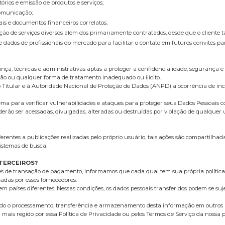
tórios e emissão de produtos e serviços;
Comunicação;
cais e documentos financeiros correlatos;
estação de serviços diversos além dos primariamente contratados, desde que o client
e dados de profissionais do mercado para facilitar o contato em futuros convites pa
a, técnicas e administrativas aptas a proteger a confidencialidade, segurança e 
ação ou qualquer forma de tratamento inadequado ou ilícito.
o Titular e à Autoridade Nacional de Proteção de Dados (ANPD) a ocorrência de in
ma para verificar vulnerabilidades e ataques para proteger seus Dados Pessoais c
ão ser acessadas, divulgadas, alteradas ou destruídas por violação de qualquer um
entes a publicações realizadas pelo próprio usuário, tais ações são compartilhad
istemas de busca.
TERCEIROS?
es de transação de pagamento, informamos que cada qual tem sua própria política
adas por esses fornecedores.
m países diferentes. Nessas condições, os dados pessoais transferidos podem se sujei
indo o processamento, transferência e armazenamento desta informação em outros 
rá mais regido por essa Política de Privacidade ou pelos Termos de Serviço da nossa