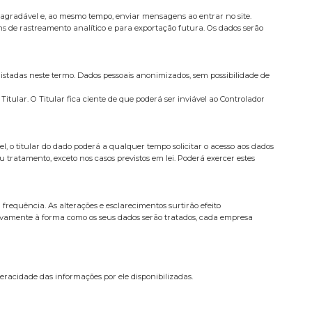
agradável e, ao mesmo tempo, enviar mensagens ao entrar no site.
s de rastreamento analítico e para exportação futura. Os dados serão
istadas neste termo. Dados pessoais anonimizados, sem possibilidade de
tular. O Titular fica ciente de que poderá ser inviável ao Controlador
l, o titular do dado poderá a qualquer tempo solicitar o acesso aos dados
 tratamento, exceto nos casos previstos em lei. Poderá exercer estes
frequência. As alterações e esclarecimentos surtirão efeito
tivamente à forma como os seus dados serão tratados, cada empresa
veracidade das informações por ele disponibilizadas.