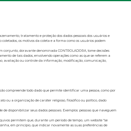
mazenamento, tratamento e proteção dos dados pessoais dos usuários e
ão coletados, os motivos da coleta e a forma como os usuários podem
as e em conjunto, doravante denominada CONTROLADORA, tome decisões
atamento de tais dados, envolvendo operações como as que se referem a
ção, avaliação ou controle da informação, modificação, comunicação,
ressão compreende todo dado que permite identificar uma pessoa, como por
o ou a organização de caráter religioso, filosófico ou político, dado
de de disponibilizar seus dados pessoais. Exemplos: pessoas que naveguem
rquivos permitem que, durante um período de tempo, um website “se
 tenha, em princípio, que indicar novamente as suas preferências de