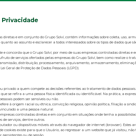
e Privacidade
as diretas e em conjunto do Grupo Solví, contém informações sobre coleta, uso, ar
 quanto ao assunto e esclarecer a todos interessados sobre os tipos de dados que s
ente e concorda que o Grupo Solví, por meio de suas empresas controladas diret
ufruto de serviços ofertados pelas empresas do Grupo Solví, bem como realize o tr
o, transmissão, distribuição, processamento, arquivamento, armazenamento, elimina
 Lei Geral de Proteção de Dados Pessoais (LGPD).
u privado a quem compete as decisões referentes ao tratamento de dados pessoais.
que se refira a uma pessoa física identificada ou identificável. Na prática, a exp
 pessoais podem ser sensíveis ou não.
à origem racial ou étnica, convicção religiosa, opinião política, filiação a sindicat
 vinculado a uma pessoa natural.
 empresas controladas diretas e em conjunto em situações onde tenha a possibilida
s de serviços, dentre outros.
ador ou dispositivos móveis através do navegador de internet (browser). Estes a
e cookies existe para que o Usuário, ao regressar a um website que já visitou, não
 persistentes ou de sessão.