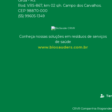
Giruá - RS.
Rod. VRS-867, km 02 s/n. Campo dos Carvalhos.
CEP 98870-000
(55) 99605-1349
Conheça nossas soluções em resíduos de serviços
de saúde
www.biosauders.com.br
Ter
CRVR Companhia Riograndense