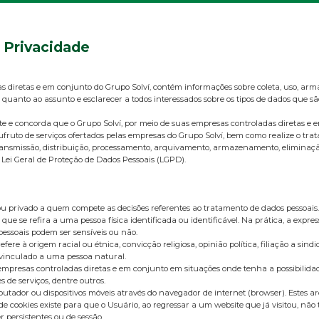
e Privacidade
as diretas e em conjunto do Grupo Solví, contém informações sobre coleta, uso, ar
 quanto ao assunto e esclarecer a todos interessados sobre os tipos de dados que s
ente e concorda que o Grupo Solví, por meio de suas empresas controladas diret
ufruto de serviços ofertados pelas empresas do Grupo Solví, bem como realize o tr
o, transmissão, distribuição, processamento, arquivamento, armazenamento, elimina
 Lei Geral de Proteção de Dados Pessoais (LGPD).
u privado a quem compete as decisões referentes ao tratamento de dados pessoais.
que se refira a uma pessoa física identificada ou identificável. Na prática, a exp
 pessoais podem ser sensíveis ou não.
à origem racial ou étnica, convicção religiosa, opinião política, filiação a sindicat
 vinculado a uma pessoa natural.
 empresas controladas diretas e em conjunto em situações onde tenha a possibilida
s de serviços, dentre outros.
ador ou dispositivos móveis através do navegador de internet (browser). Estes a
e cookies existe para que o Usuário, ao regressar a um website que já visitou, não
 persistentes ou de sessão.