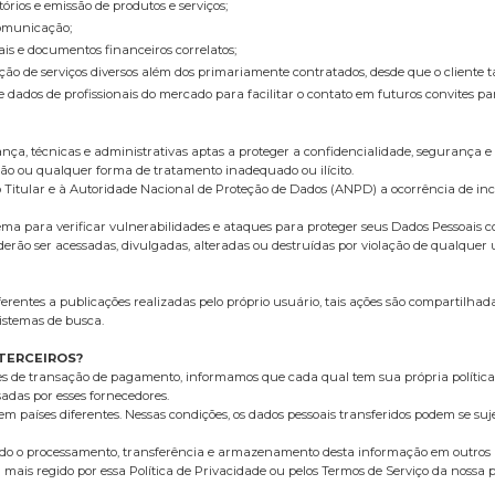
tórios e emissão de produtos e serviços;
Comunicação;
cais e documentos financeiros correlatos;
estação de serviços diversos além dos primariamente contratados, desde que o client
e dados de profissionais do mercado para facilitar o contato em futuros convites pa
a, técnicas e administrativas aptas a proteger a confidencialidade, segurança e 
ação ou qualquer forma de tratamento inadequado ou ilícito.
o Titular e à Autoridade Nacional de Proteção de Dados (ANPD) a ocorrência de in
ma para verificar vulnerabilidades e ataques para proteger seus Dados Pessoais c
ão ser acessadas, divulgadas, alteradas ou destruídas por violação de qualquer um
entes a publicações realizadas pelo próprio usuário, tais ações são compartilhad
istemas de busca.
TERCEIROS?
es de transação de pagamento, informamos que cada qual tem sua própria política
adas por esses fornecedores.
m países diferentes. Nessas condições, os dados pessoais transferidos podem se sujei
indo o processamento, transferência e armazenamento desta informação em outros 
rá mais regido por essa Política de Privacidade ou pelos Termos de Serviço da nossa