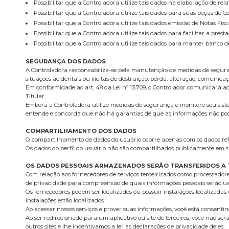
Possibilitar que a Controladora utilize tais dados na elaboração de rela
Possibilitar que a Controladora utilize tais dados para suas peças de 
Possibilitar que a Controladora utilize tais dados emissão de Notas Fis
Possibilitar que a Controladora utilize tais dados para facilitar a pr
Possibilitar que a Controladora utilize tais dados para manter banco d
SEGURANÇA DOS DADOS
A Controladora responsabiliza-se pela manutenção de medidas de seguranç
situações acidentais ou ilícitas de destruição, perda, alteração, comunic
Em conformidade ao art. 48 da Lei nº 13.709, o Controlador comunicará a
Titular.
Embora a Controladora utilize medidas de segurança e monitore seu siste
entende e concorda que não há garantias de que as informações não poder
COMPARTILHAMENTO DOS DADOS
O compartilhamento de dados do usuário ocorre apenas com os dados refer
Os dados do perfil do usuário não são compartilhados publicamente em s
OS DADOS PESSOAIS ARMAZENADOS SERÃO TRANSFERIDOS A 
Com relação aos fornecedores de serviços terceirizados como processador
de privacidade para compreensão de quais informações pessoais serão us
Os fornecedores podem ser localizados ou possuir instalações localizadas e
instalações estão localizados.
Ao acessar nossos serviços e prover suas informações, você está consent
Ao ser redirecionado para um aplicativo ou site de terceiros, você não se
outros sites e lhe incentivamos a ler as declarações de privacidade deles.