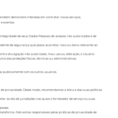
e também demonstre interesse em contratar novos serviços;
ra eventos
integridade de seus Dados Pessoais de acessos não autorizados e de
cidente de segurança que possa acarretar risco ou dano relevante ao
ontra divulgação não autorizada, mau uso ou alteração, o Usuário
a das proteções físicas, técnicas ou administrativas.
as publicamente com os outros usuários.
 de privacidade. Desse modo, recomendamos a leitura das suas políticas
tar às leis de jurisdições nas quais o fornecedor de serviço ou suas
países.
 plataforma. Não somos responsáveis pelas práticas de privacidade de