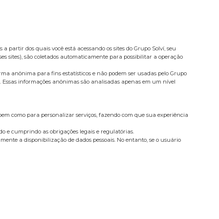
a partir dos quais você está acessando os sites do Grupo Solví, seu
ses sites), são coletados automaticamente para possibilitar a operação
forma anônima para fins estatísticos e não podem ser usadas pelo Grupo
lise. Essas informações anônimas são analisadas apenas em um nível
 bem como para personalizar serviços, fazendo com que sua experiência
do e cumprindo as obrigações legais e regulatórias.
amente a disponibilização de dados pessoais. No entanto, se o usuário