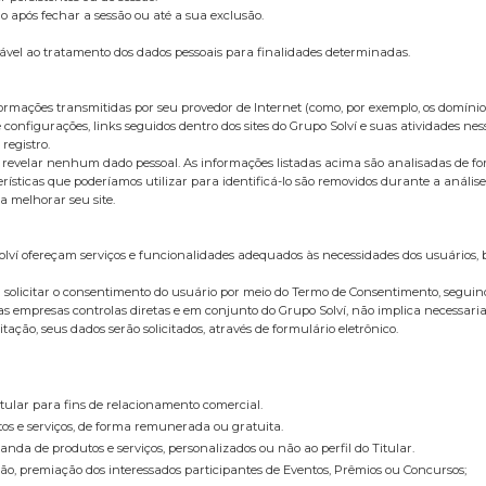
ós fechar a sessão ou até a sua exclusão.
 ao tratamento dos dados pessoais para finalidades determinadas.
rmações transmitidas por seu provedor de Internet (como, por exemplo, os domínios 
 configurações, links seguidos dentro dos sites do Grupo Solví e suas atividades nes
registro.
 sem revelar nenhum dado pessoal. As informações listadas acima são analisadas de 
terísticas que poderíamos utilizar para identificá-lo são removidos durante a aná
 melhorar seu site.
olví ofereçam serviços e funcionalidades adequados às necessidades dos usuários,
erá solicitar o consentimento do usuário por meio do Termo de Consentimento, seguin
las empresas controlas diretas e em conjunto do Grupo Solví, não implica necessari
ação, seus dados serão solicitados, através de formulário eletrônico.
itular para fins de relacionamento comercial.
tos e serviços, de forma remunerada ou gratuita.
anda de produtos e serviços, personalizados ou não ao perfil do Titular.
ação, premiação dos interessados participantes de Eventos, Prêmios ou Concursos;