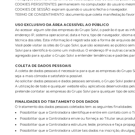
COOKIES PERSISTENTES: permanecem no computador do usuário mesmo ap
COOKIES DE SESSÃO: expiram quando o usuário fecha o navegador.
TERMO DE CONSENTIMENTO: documento que coleta manifestação favorável
USO EXCLUSIVO DA ÁREA ACESSÍVEL AO PÚBLICO
Ao acessar algum site das empresas do Grupo Solví, o padrão é que as info
endereço IP, sistema operacional, data e hora, tipo de navegador, idioma e
técnica dos sites. Esta informação é registrada sob a forma de arquivos de 
Você pode visitar os sites do Grupo Solví, que são acessíveis ao público
Solví para identificá-lo como um indivíduo. O endereço IP e outras carac
agregado para ajudar o Grupo Solví a entender tendências e padrões para
COLETA DE DADOS PESSOAIS
A coleta de dados pessoais é necessária para que as empresas do Grupo S
seja a mais cômoda e satisfatória possível.
Ao solicitar dados pessoais e dados pessoais sensíveis, o Grupo Solví pod
A utilização de todo e qualquer website e/ou aplicativos desenvolvidos pe
pretende contatar as empresas do Grupo Solví para qualquer tipo de solicit
FINALIDADES DO TRATAMENTO DOS DADOS
O tratamento dos dados pessoais coletados tem as seguintes finalidades:
Possibilitar que a Controladora identifique e entre em contato com o T
Possibilitar que a Controladora envie ou forneça ao Titular seus produ
Possibilitar que a Controladora estruture, teste, promova e faça propag
Possibilitar que a Controladora utilize tais dados na inscrição, divulg