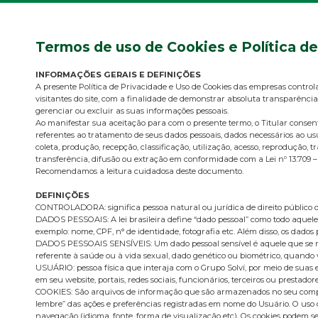
Termos de uso de Cookies e Política d
INFORMAÇÕES GERAIS E DEFINIÇÕES
A presente Política de Privacidade e Uso de Cookies das empresas control
visitantes do site, com a finalidade de demonstrar absoluta transparência
gerenciar ou excluir as suas informações pessoais.
Ao manifestar sua aceitação para com o presente termo, o Titular cons
referentes ao tratamento de seus dados pessoais, dados necessários ao us
coleta, produção, recepção, classificação, utilização, acesso, reproduçã
transferência, difusão ou extração em conformidade com a Lei nº 13.709 –
Recomendamos a leitura cuidadosa deste documento.
DEFINIÇÕES
CONTROLADORA: significa pessoa natural ou jurídica de direito público o
DADOS PESSOAIS: A lei brasileira define “dado pessoal” como todo aquele 
exemplo: nome, CPF, n° de identidade, fotografia etc. Além disso, os dados
DADOS PESSOAIS SENSÍVEIS: Um dado pessoal sensível é aquele que se refere 
referente à saúde ou à vida sexual, dado genético ou biométrico, quando
USUÁRIO: pessoa física que interaja com o Grupo Solví, por meio de suas
em seu website, portais, redes sociais, funcionários, terceiros ou prestadore
COOKIES: São arquivos de informação que são armazenados no seu comput
lembre” das ações e preferências registradas em nome do Usuário. O uso d
navegação (idioma, fonte, forma de visualização etc). Os cookies podem ser