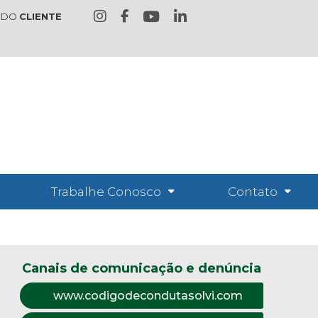
 DO
CLIENTE
Trabalhe Conosco
Contato
Canais de comunicação e denúncia
www.codigodecondutasolvi.com