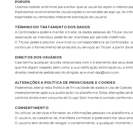
POPUPS
Usamos cookies anônimos para evitar que os usuários vejam o mesmo pop-
Rastreamos anonimamente visualizações e conversões de pop-up. As infor
exportados ou removidos mediante solicitação do usuário.
TÉRMINO DO TRATAMENTO DOS DADOS
A Controladora poderá manter e tratar os dados pessoais do Titular dura
associação ao indivíduo, poderão ser mantidos por período indefinido.
O Titular poderá solicitar via e-mail ou correspondência ao Controlador,
continuar o fornecimento de produtos ou serviços ao Titular a partir da e
DIREITOS DOS USUÁRIOS
Caso tenha qualquer dúvida relacionada com o tratamento dos seus dados p
que lhe digam respeito, bem como a sua retificação, eliminação ou a limit
direitos mediante pedido escrito dirigido ao e-mail
dpo@solvi.com
.
ALTERAÇÕES A POLÍTICA DE PRIVACIDADE E COOKIES
Poderemos alterar esta Política de Privacidade de dados e Uso de Cookies
imediatamente após sua publicação na plataforma. Estas alterações serã
controla direta e em conjunto do Grupo Solví manterá contato conforme d
CONSENTIMENTO
Ao utilizar os serviços e fornecer as informações pessoais na plataforma, 
O usuário, ao cadastrar-se, manifesta conhecer e pode exercitar seus dire
O usuário tem direito de revogar o consentimento, a qualquer momento, m