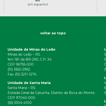
em espanhol
voltar ao topo
Unidade de Minas do Leão
Minas do Leão – RS.
S
Km 181 da BR-290, C.P. 34.
E
CEP 96755-000
(51) 3652-2962
(
Fax: (51) 3211-1276
U
Unidade de Santa Maria
V
Santa Maria – RS.
B
Estrada Geral da Caturrita, Distrito da Boca do Monte.
(
CEP 97040-000
(55) 3304-4100