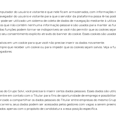
omputador do usuário e visitante e que nele ficam armazenados, com informações r
vegador do usuário e visitante para que o servidor da plataforma possa lê-las post
 pode ser utilizado um sistema de coleta de dados de navegação mediante à utiliza
sários que não contêm nenhuma informação pessoal e são usados para manter as fun
 funções podem tornar-se indisponíveis se você não permitir que os cookies sejam
u consentimento explícito através do banner do cookie. Esses cookies são usados p
salvos em um cookie para que você não precise inserir os dados novamente.
pre que receber um cookie ou para impedir que os cookies sejam salvos. Veja a fu
egadores:
 do Grupo Solví, você precisará inserir certos dados pessoais. Esses dados são ut
entre em contato com o Titular para fins de oportunidade de emprego e possibilitar
utorizado a compartilhar os dados pessoais do Titular entre empresas do mesmo Gru
 carreira, seus dados podem ser acessados pelos gestores com vagas a serem pree
dos apenas com o propósito de candidatura a essa posição específica.