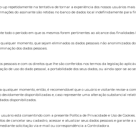
up repetidamente na tentativa de tornar a experiência dos nossos usuários mais 
mações do assinante são retidas no banco de dados local indefinidamente para fin
nte todo o período em que os mesmos forem pertinentes ao alcance das finalidades l
 a qualquer momento, que sejam eliminados os dados pessoais não anonimizados do Ti
liminação dos dados pessoais.
essoais e com os direitos que lhe são conferidos nos termos da legislação aplicáve
ação de uso do dado pessoal, a portabilidade dos seus dados, ou ainda opor-se ao seu
 a qualquer momento, então, é recomendável que o usuário e visitante revise-a com 
o devidamente disponibilizadas e, caso represente uma alteração substancial rela
ados disponibilizados.
o usuário está consentindo com a presente Política de Privacidade e Uso de Cookies.
itos de cancelar seu cadastro, acessar e atualizar seus dados pessoais e garante a 
ediante solicitação via e-mail ou correspondência a Controladora.