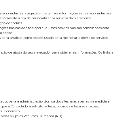
elacionadas à navegação no site. Tais informações são relacionadas aos
eriormente a fim de personalizar os serviços da plataforma.
ção de cookies.
ções básicas do site e operá-lo. Esses cookies não são combinados com
 salvos.
ara analisar como o site é usado para melhorar a oferta de serviços,
nção de ajuda do seu navegador para obter mais informações. Os links a
ilizados para a administração técnica dos sites, mas apenas na medida em
 que a Controladora estruture, teste, promova e faça avaliações,
po Econômico.
nchidas ou pelos Recursos Humanos (RH).