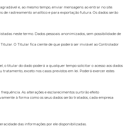
agradável e, ao mesmo tempo, enviar mensagens ao entrar no site.
s de rastreamento analítico e para exportação futura. Os dados serão
istadas neste termo. Dados pessoais anonimizados, sem possibilidade de
tular. O Titular fica ciente de que poderá ser inviável ao Controlador
l, o titular do dado poderá a qualquer tempo solicitar o acesso aos dados
 tratamento, exceto nos casos previstos em lei. Poderá exercer estes
frequência. As alterações e esclarecimentos surtirão efeito
tivamente à forma como os seus dados serão tratados, cada empresa
veracidade das informações por ele disponibilizadas.