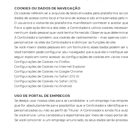
COOKIES OU DADOS DE NAVEGAÇÃO
Os cookies referem-se a arquivos de texto enviados pela plataforma ao c
dados de acesso como local e horário de acesso e são armazenadas pelo na
O usuário e o visitante da plataforma manifestam conhecer e aceitar que
Para a operação técnica dos sites, a Controladora utiliza cookies neces
nenhum dado pessoal que você tenha fornecido. Observe que determinadas
A Controladora também usa cookies de rastreamento – mas apenas com o se
personalizar os sites da Controladora e otimizar as funções do site.
Se você inserir dados pessoais em um formulário, esses dados podem ser 
Você também pode configurar seu navegador para que ele o notifique sem
seguir explicam como acessar as configurações de cookies em vários nav
Configurações de Cookies no Firefox
Configurações de Cookies no Internet Explorer
Configurações de Cookies no Google Chrome
Configurações de Cookies no Safari (OS X)
Configurações de Cookies no Safari (iOS)
Configurações de Cookies no Android
USO DE PORTAL DE EMPREGOS
Se deseja usar nossos sites para se candidatar a um emprego nas empresas
que for absolutamente para possibilitar que a Controladora identifique e 
personalizadas ou não ao perfil do Titular. A Controladora ainda fica a
Se você enviar uma candidatura espontânea por meio de nosso portal de
Se você concorrer a um emprego anunciado, os seus dados serão processa