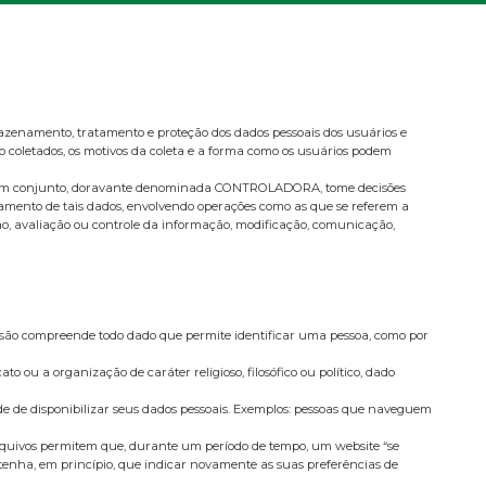
mazenamento, tratamento e proteção dos dados pessoais dos usuários e
ão coletados, os motivos da coleta e a forma como os usuários podem
as e em conjunto, doravante denominada CONTROLADORA, tome decisões
atamento de tais dados, envolvendo operações como as que se referem a
ção, avaliação ou controle da informação, modificação, comunicação,
ressão compreende todo dado que permite identificar uma pessoa, como por
o ou a organização de caráter religioso, filosófico ou político, dado
de de disponibilizar seus dados pessoais. Exemplos: pessoas que naveguem
rquivos permitem que, durante um período de tempo, um website “se
 tenha, em princípio, que indicar novamente as suas preferências de