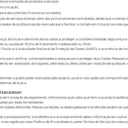
tórios e emissão de produtos e serviços;
Comunicação;
cais e documentos financeiros correlatos;
estação de serviços diversos além dos primariamente contratados, desde que o client
e dados de profissionais do mercado para facilitar o contato em futuros convites pa
a, técnicas e administrativas aptas a proteger a confidencialidade, segurança e 
ação ou qualquer forma de tratamento inadequado ou ilícito.
o Titular e à Autoridade Nacional de Proteção de Dados (ANPD) a ocorrência de in
ma para verificar vulnerabilidades e ataques para proteger seus Dados Pessoais c
ão ser acessadas, divulgadas, alteradas ou destruídas por violação de qualquer um
entes a publicações realizadas pelo próprio usuário, tais ações são compartilhad
istemas de busca.
TERCEIROS?
es de transação de pagamento, informamos que cada qual tem sua própria política
adas por esses fornecedores.
m países diferentes. Nessas condições, os dados pessoais transferidos podem se sujei
indo o processamento, transferência e armazenamento desta informação em outros 
rá mais regido por essa Política de Privacidade ou pelos Termos de Serviço da nossa