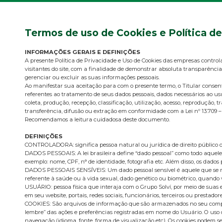
Termos de uso de Cookies e Política d
INFORMAÇÕES GERAIS E DEFINIÇÕES
A presente Política de Privacidade e Uso de Cookies das empresas control
visitantes do site, com a finalidade de demonstrar absoluta transparência
gerenciar ou excluir as suas informações pessoais.
Ao manifestar sua aceitação para com o presente termo, o Titular cons
referentes ao tratamento de seus dados pessoais, dados necessários ao us
coleta, produção, recepção, classificação, utilização, acesso, reproduçã
transferência, difusão ou extração em conformidade com a Lei nº 13.709 –
Recomendamos a leitura cuidadosa deste documento.
DEFINIÇÕES
CONTROLADORA: significa pessoa natural ou jurídica de direito público o
DADOS PESSOAIS: A lei brasileira define “dado pessoal” como todo aquele 
exemplo: nome, CPF, n° de identidade, fotografia etc. Além disso, os dados
DADOS PESSOAIS SENSÍVEIS: Um dado pessoal sensível é aquele que se refere 
referente à saúde ou à vida sexual, dado genético ou biométrico, quando
USUÁRIO: pessoa física que interaja com o Grupo Solví, por meio de suas
em seu website, portais, redes sociais, funcionários, terceiros ou prestadore
COOKIES: São arquivos de informação que são armazenados no seu comput
lembre” das ações e preferências registradas em nome do Usuário. O uso d
navegação (idioma, fonte, forma de visualização etc). Os cookies podem ser