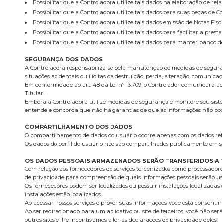
Possibilitar que a Controladora utilize tais dados na elaboração de rela
Possibilitar que a Controladora utilize tais dados para suas peças de 
Possibilitar que a Controladora utilize tais dados emissão de Notas Fis
Possibilitar que a Controladora utilize tais dados para facilitar a pr
Possibilitar que a Controladora utilize tais dados para manter banco d
SEGURANÇA DOS DADOS
A Controladora responsabiliza-se pela manutenção de medidas de seguranç
situações acidentais ou ilícitas de destruição, perda, alteração, comunic
Em conformidade ao art. 48 da Lei nº 13.709, o Controlador comunicará a
Titular.
Embora a Controladora utilize medidas de segurança e monitore seu siste
entende e concorda que não há garantias de que as informações não poder
COMPARTILHAMENTO DOS DADOS
O compartilhamento de dados do usuário ocorre apenas com os dados refer
Os dados do perfil do usuário não são compartilhados publicamente em s
OS DADOS PESSOAIS ARMAZENADOS SERÃO TRANSFERIDOS A 
Com relação aos fornecedores de serviços terceirizados como processador
de privacidade para compreensão de quais informações pessoais serão us
Os fornecedores podem ser localizados ou possuir instalações localizadas e
instalações estão localizados.
Ao acessar nossos serviços e prover suas informações, você está consent
Ao ser redirecionado para um aplicativo ou site de terceiros, você não se
outros sites e lhe incentivamos a ler as declarações de privacidade deles.