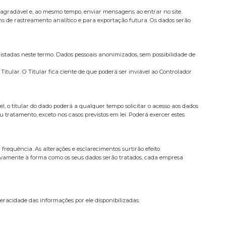
agradável e, ao mesmo tempo, enviar mensagens ao entrar no site.
s de rastreamento analítico e para exportação futura. Os dados serão
istadas neste termo. Dados pessoais anonimizados, sem possibilidade de
tular. O Titular fica ciente de que poderá ser inviável ao Controlador
l, o titular do dado poderá a qualquer tempo solicitar o acesso aos dados
 tratamento, exceto nos casos previstos em lei. Poderá exercer estes
frequência. As alterações e esclarecimentos surtirão efeito
tivamente à forma como os seus dados serão tratados, cada empresa
veracidade das informações por ele disponibilizadas.