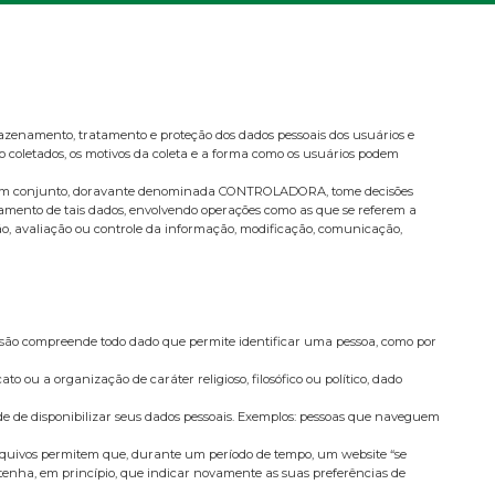
mazenamento, tratamento e proteção dos dados pessoais dos usuários e
ão coletados, os motivos da coleta e a forma como os usuários podem
as e em conjunto, doravante denominada CONTROLADORA, tome decisões
atamento de tais dados, envolvendo operações como as que se referem a
ção, avaliação ou controle da informação, modificação, comunicação,
ressão compreende todo dado que permite identificar uma pessoa, como por
o ou a organização de caráter religioso, filosófico ou político, dado
de de disponibilizar seus dados pessoais. Exemplos: pessoas que naveguem
rquivos permitem que, durante um período de tempo, um website “se
 tenha, em princípio, que indicar novamente as suas preferências de