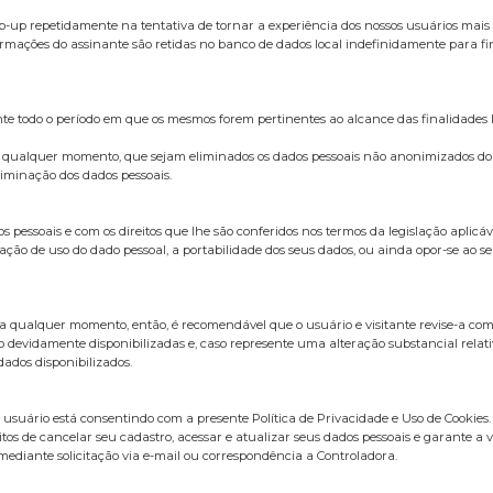
up repetidamente na tentativa de tornar a experiência dos nossos usuários mais 
mações do assinante são retidas no banco de dados local indefinidamente para fin
nte todo o período em que os mesmos forem pertinentes ao alcance das finalidades l
 a qualquer momento, que sejam eliminados os dados pessoais não anonimizados do Ti
liminação dos dados pessoais.
essoais e com os direitos que lhe são conferidos nos termos da legislação aplicáve
ação de uso do dado pessoal, a portabilidade dos seus dados, ou ainda opor-se ao seu
 a qualquer momento, então, é recomendável que o usuário e visitante revise-a com 
o devidamente disponibilizadas e, caso represente uma alteração substancial rela
ados disponibilizados.
o usuário está consentindo com a presente Política de Privacidade e Uso de Cookies.
itos de cancelar seu cadastro, acessar e atualizar seus dados pessoais e garante a 
ediante solicitação via e-mail ou correspondência a Controladora.