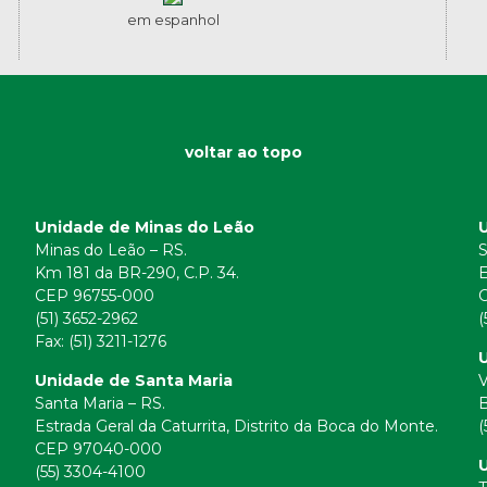
em espanhol
voltar ao topo
Unidade de Minas do Leão
Minas do Leão – RS.
S
Km 181 da BR-290, C.P. 34.
E
CEP 96755-000
(51) 3652-2962
(
Fax: (51) 3211-1276
U
Unidade de Santa Maria
V
Santa Maria – RS.
B
Estrada Geral da Caturrita, Distrito da Boca do Monte.
(
CEP 97040-000
(55) 3304-4100