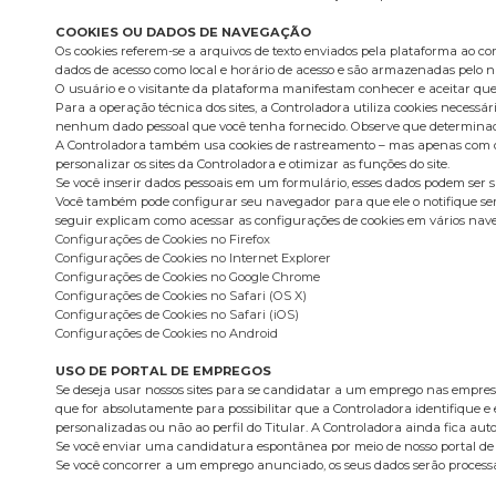
COOKIES OU DADOS DE NAVEGAÇÃO
Os cookies referem-se a arquivos de texto enviados pela plataforma ao c
dados de acesso como local e horário de acesso e são armazenadas pelo na
O usuário e o visitante da plataforma manifestam conhecer e aceitar que
Para a operação técnica dos sites, a Controladora utiliza cookies neces
nenhum dado pessoal que você tenha fornecido. Observe que determinadas
A Controladora também usa cookies de rastreamento – mas apenas com o se
personalizar os sites da Controladora e otimizar as funções do site.
Se você inserir dados pessoais em um formulário, esses dados podem ser 
Você também pode configurar seu navegador para que ele o notifique sem
seguir explicam como acessar as configurações de cookies em vários nav
Configurações de Cookies no Firefox
Configurações de Cookies no Internet Explorer
Configurações de Cookies no Google Chrome
Configurações de Cookies no Safari (OS X)
Configurações de Cookies no Safari (iOS)
Configurações de Cookies no Android
USO DE PORTAL DE EMPREGOS
Se deseja usar nossos sites para se candidatar a um emprego nas empresas
que for absolutamente para possibilitar que a Controladora identifique e 
personalizadas ou não ao perfil do Titular. A Controladora ainda fica a
Se você enviar uma candidatura espontânea por meio de nosso portal de
Se você concorrer a um emprego anunciado, os seus dados serão processa