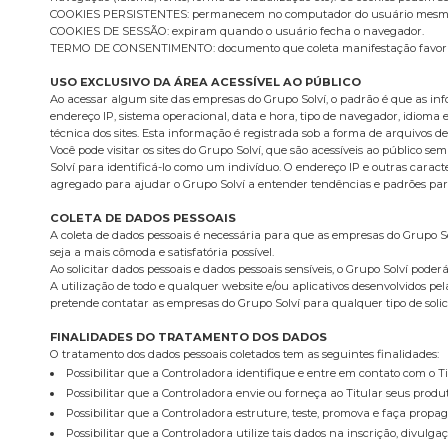
COOKIES PERSISTENTES: permanecem no computador do usuário mesmo ap
COOKIES DE SESSÃO: expiram quando o usuário fecha o navegador.
TERMO DE CONSENTIMENTO: documento que coleta manifestação favorável
USO EXCLUSIVO DA ÁREA ACESSÍVEL AO PÚBLICO
Ao acessar algum site das empresas do Grupo Solví, o padrão é que as info
endereço IP, sistema operacional, data e hora, tipo de navegador, idioma e
técnica dos sites. Esta informação é registrada sob a forma de arquivos de 
Você pode visitar os sites do Grupo Solví, que são acessíveis ao público
Solví para identificá-lo como um indivíduo. O endereço IP e outras carac
agregado para ajudar o Grupo Solví a entender tendências e padrões para
COLETA DE DADOS PESSOAIS
A coleta de dados pessoais é necessária para que as empresas do Grupo S
seja a mais cômoda e satisfatória possível.
Ao solicitar dados pessoais e dados pessoais sensíveis, o Grupo Solví pod
A utilização de todo e qualquer website e/ou aplicativos desenvolvidos pe
pretende contatar as empresas do Grupo Solví para qualquer tipo de solicit
FINALIDADES DO TRATAMENTO DOS DADOS
O tratamento dos dados pessoais coletados tem as seguintes finalidades:
Possibilitar que a Controladora identifique e entre em contato com o T
Possibilitar que a Controladora envie ou forneça ao Titular seus produ
Possibilitar que a Controladora estruture, teste, promova e faça propag
Possibilitar que a Controladora utilize tais dados na inscrição, divulg