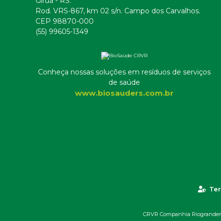
Giruá - RS.
Rod. VRS-867, km 02 s/n. Campo dos Carvalhos.
CEP 98870-000
(55) 99605-1349
Conheça nossas soluções em resíduos de serviços
de saúde
www.biosauders.com.br
Ter
CRVR Companhia Riograndense