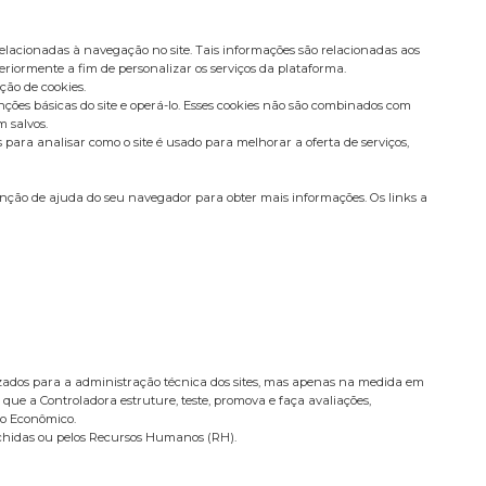
elacionadas à navegação no site. Tais informações são relacionadas aos
eriormente a fim de personalizar os serviços da plataforma.
ção de cookies.
ções básicas do site e operá-lo. Esses cookies não são combinados com
 salvos.
ara analisar como o site é usado para melhorar a oferta de serviços,
nção de ajuda do seu navegador para obter mais informações. Os links a
ilizados para a administração técnica dos sites, mas apenas na medida em
 que a Controladora estruture, teste, promova e faça avaliações,
po Econômico.
nchidas ou pelos Recursos Humanos (RH).