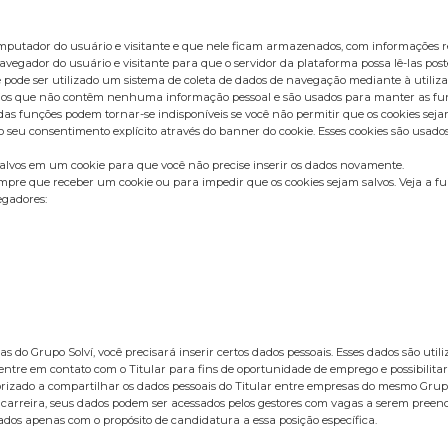
omputador do usuário e visitante e que nele ficam armazenados, com informações r
vegador do usuário e visitante para que o servidor da plataforma possa lê-las post
 pode ser utilizado um sistema de coleta de dados de navegação mediante à utiliza
sários que não contêm nenhuma informação pessoal e são usados para manter as fun
 funções podem tornar-se indisponíveis se você não permitir que os cookies sejam
u consentimento explícito através do banner do cookie. Esses cookies são usados p
salvos em um cookie para que você não precise inserir os dados novamente.
pre que receber um cookie ou para impedir que os cookies sejam salvos. Veja a fu
egadores:
 do Grupo Solví, você precisará inserir certos dados pessoais. Esses dados são ut
entre em contato com o Titular para fins de oportunidade de emprego e possibilitar
utorizado a compartilhar os dados pessoais do Titular entre empresas do mesmo Gru
 carreira, seus dados podem ser acessados pelos gestores com vagas a serem pree
dos apenas com o propósito de candidatura a essa posição específica.