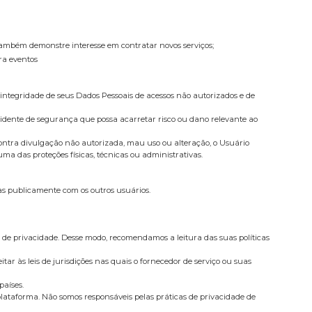
e também demonstre interesse em contratar novos serviços;
ra eventos
integridade de seus Dados Pessoais de acessos não autorizados e de
cidente de segurança que possa acarretar risco ou dano relevante ao
ontra divulgação não autorizada, mau uso ou alteração, o Usuário
a das proteções físicas, técnicas ou administrativas.
as publicamente com os outros usuários.
 de privacidade. Desse modo, recomendamos a leitura das suas políticas
tar às leis de jurisdições nas quais o fornecedor de serviço ou suas
países.
 plataforma. Não somos responsáveis pelas práticas de privacidade de