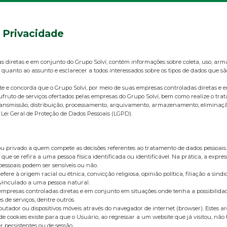
e Privacidade
as diretas e em conjunto do Grupo Solví, contém informações sobre coleta, uso, ar
 quanto ao assunto e esclarecer a todos interessados sobre os tipos de dados que s
ente e concorda que o Grupo Solví, por meio de suas empresas controladas diret
ufruto de serviços ofertados pelas empresas do Grupo Solví, bem como realize o tr
o, transmissão, distribuição, processamento, arquivamento, armazenamento, elimina
 Lei Geral de Proteção de Dados Pessoais (LGPD).
u privado a quem compete as decisões referentes ao tratamento de dados pessoais.
que se refira a uma pessoa física identificada ou identificável. Na prática, a exp
 pessoais podem ser sensíveis ou não.
à origem racial ou étnica, convicção religiosa, opinião política, filiação a sindicat
 vinculado a uma pessoa natural.
 empresas controladas diretas e em conjunto em situações onde tenha a possibilida
s de serviços, dentre outros.
ador ou dispositivos móveis através do navegador de internet (browser). Estes a
e cookies existe para que o Usuário, ao regressar a um website que já visitou, não
 persistentes ou de sessão.