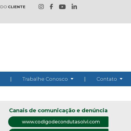
 DO
CLIENTE
|
Trabalhe Conosco
|
Contato
Canais de comunicação e denúncia
www.codigodecondutasolvi.com