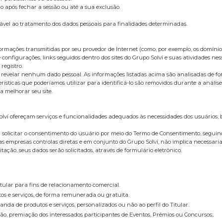
ós fechar a sessão ou até a sua exclusão.
 ao tratamento dos dados pessoais para finalidades determinadas.
rmações transmitidas por seu provedor de Internet (como, por exemplo, os domínios 
 configurações, links seguidos dentro dos sites do Grupo Solví e suas atividades nes
registro.
 sem revelar nenhum dado pessoal. As informações listadas acima são analisadas de 
terísticas que poderíamos utilizar para identificá-lo são removidos durante a aná
 melhorar seu site.
olví ofereçam serviços e funcionalidades adequados às necessidades dos usuários,
erá solicitar o consentimento do usuário por meio do Termo de Consentimento, seguin
las empresas controlas diretas e em conjunto do Grupo Solví, não implica necessari
ação, seus dados serão solicitados, através de formulário eletrônico.
itular para fins de relacionamento comercial.
tos e serviços, de forma remunerada ou gratuita.
anda de produtos e serviços, personalizados ou não ao perfil do Titular.
ação, premiação dos interessados participantes de Eventos, Prêmios ou Concursos;