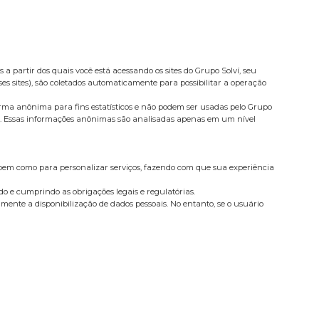
a partir dos quais você está acessando os sites do Grupo Solví, seu
ses sites), são coletados automaticamente para possibilitar a operação
forma anônima para fins estatísticos e não podem ser usadas pelo Grupo
lise. Essas informações anônimas são analisadas apenas em um nível
 bem como para personalizar serviços, fazendo com que sua experiência
do e cumprindo as obrigações legais e regulatórias.
amente a disponibilização de dados pessoais. No entanto, se o usuário