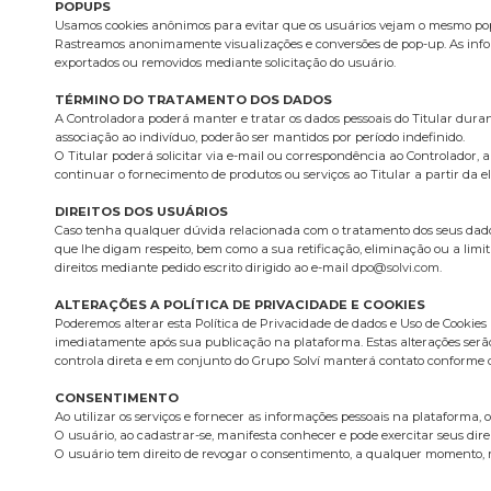
POPUPS
Usamos cookies anônimos para evitar que os usuários vejam o mesmo pop-
Rastreamos anonimamente visualizações e conversões de pop-up. As infor
exportados ou removidos mediante solicitação do usuário.
TÉRMINO DO TRATAMENTO DOS DADOS
A Controladora poderá manter e tratar os dados pessoais do Titular dura
associação ao indivíduo, poderão ser mantidos por período indefinido.
O Titular poderá solicitar via e-mail ou correspondência ao Controlador,
continuar o fornecimento de produtos ou serviços ao Titular a partir da e
DIREITOS DOS USUÁRIOS
Caso tenha qualquer dúvida relacionada com o tratamento dos seus dados p
que lhe digam respeito, bem como a sua retificação, eliminação ou a limit
direitos mediante pedido escrito dirigido ao e-mail
dpo@solvi.com
.
ALTERAÇÕES A POLÍTICA DE PRIVACIDADE E COOKIES
Poderemos alterar esta Política de Privacidade de dados e Uso de Cookies
imediatamente após sua publicação na plataforma. Estas alterações serã
controla direta e em conjunto do Grupo Solví manterá contato conforme d
CONSENTIMENTO
Ao utilizar os serviços e fornecer as informações pessoais na plataforma, 
O usuário, ao cadastrar-se, manifesta conhecer e pode exercitar seus dire
O usuário tem direito de revogar o consentimento, a qualquer momento, m