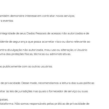
e também demonstre interesse em contratar novos serviços;
ra eventos
integridade de seus Dados Pessoais de acessos não autorizados e de
cidente de segurança que possa acarretar risco ou dano relevante ao
ontra divulgação não autorizada, mau uso ou alteração, o Usuário
a das proteções físicas, técnicas ou administrativas.
as publicamente com os outros usuários.
 de privacidade. Desse modo, recomendamos a leitura das suas políticas
tar às leis de jurisdições nas quais o fornecedor de serviço ou suas
países.
 plataforma. Não somos responsáveis pelas práticas de privacidade de