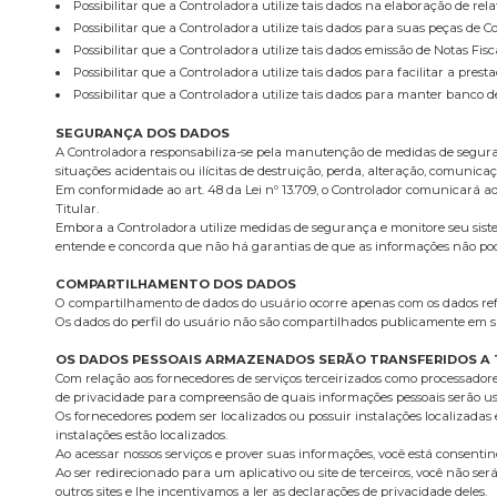
Possibilitar que a Controladora utilize tais dados na elaboração de rela
Possibilitar que a Controladora utilize tais dados para suas peças de 
Possibilitar que a Controladora utilize tais dados emissão de Notas Fis
Possibilitar que a Controladora utilize tais dados para facilitar a pr
Possibilitar que a Controladora utilize tais dados para manter banco d
SEGURANÇA DOS DADOS
A Controladora responsabiliza-se pela manutenção de medidas de seguranç
situações acidentais ou ilícitas de destruição, perda, alteração, comunic
Em conformidade ao art. 48 da Lei nº 13.709, o Controlador comunicará a
Titular.
Embora a Controladora utilize medidas de segurança e monitore seu siste
entende e concorda que não há garantias de que as informações não poder
COMPARTILHAMENTO DOS DADOS
O compartilhamento de dados do usuário ocorre apenas com os dados refer
Os dados do perfil do usuário não são compartilhados publicamente em s
OS DADOS PESSOAIS ARMAZENADOS SERÃO TRANSFERIDOS A 
Com relação aos fornecedores de serviços terceirizados como processador
de privacidade para compreensão de quais informações pessoais serão us
Os fornecedores podem ser localizados ou possuir instalações localizadas e
instalações estão localizados.
Ao acessar nossos serviços e prover suas informações, você está consent
Ao ser redirecionado para um aplicativo ou site de terceiros, você não se
outros sites e lhe incentivamos a ler as declarações de privacidade deles.