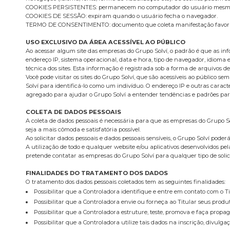
COOKIES PERSISTENTES: permanecem no computador do usuário mesmo ap
COOKIES DE SESSÃO: expiram quando o usuário fecha o navegador.
TERMO DE CONSENTIMENTO: documento que coleta manifestação favorável
USO EXCLUSIVO DA ÁREA ACESSÍVEL AO PÚBLICO
Ao acessar algum site das empresas do Grupo Solví, o padrão é que as info
endereço IP, sistema operacional, data e hora, tipo de navegador, idioma e
técnica dos sites. Esta informação é registrada sob a forma de arquivos de 
Você pode visitar os sites do Grupo Solví, que são acessíveis ao público
Solví para identificá-lo como um indivíduo. O endereço IP e outras carac
agregado para ajudar o Grupo Solví a entender tendências e padrões para
COLETA DE DADOS PESSOAIS
A coleta de dados pessoais é necessária para que as empresas do Grupo S
seja a mais cômoda e satisfatória possível.
Ao solicitar dados pessoais e dados pessoais sensíveis, o Grupo Solví pod
A utilização de todo e qualquer website e/ou aplicativos desenvolvidos pe
pretende contatar as empresas do Grupo Solví para qualquer tipo de solicit
FINALIDADES DO TRATAMENTO DOS DADOS
O tratamento dos dados pessoais coletados tem as seguintes finalidades:
Possibilitar que a Controladora identifique e entre em contato com o T
Possibilitar que a Controladora envie ou forneça ao Titular seus produ
Possibilitar que a Controladora estruture, teste, promova e faça propag
Possibilitar que a Controladora utilize tais dados na inscrição, divulg