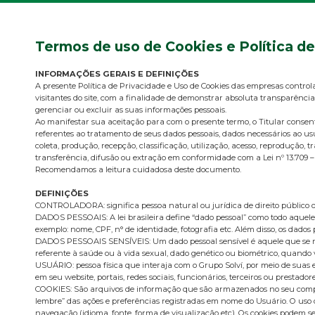
Termos de uso de Cookies e Política d
INFORMAÇÕES GERAIS E DEFINIÇÕES
A presente Política de Privacidade e Uso de Cookies das empresas control
visitantes do site, com a finalidade de demonstrar absoluta transparência
gerenciar ou excluir as suas informações pessoais.
Ao manifestar sua aceitação para com o presente termo, o Titular cons
referentes ao tratamento de seus dados pessoais, dados necessários ao us
coleta, produção, recepção, classificação, utilização, acesso, reproduçã
transferência, difusão ou extração em conformidade com a Lei nº 13.709 –
Recomendamos a leitura cuidadosa deste documento.
DEFINIÇÕES
CONTROLADORA: significa pessoa natural ou jurídica de direito público o
DADOS PESSOAIS: A lei brasileira define “dado pessoal” como todo aquele 
exemplo: nome, CPF, n° de identidade, fotografia etc. Além disso, os dados
DADOS PESSOAIS SENSÍVEIS: Um dado pessoal sensível é aquele que se refere 
referente à saúde ou à vida sexual, dado genético ou biométrico, quando
USUÁRIO: pessoa física que interaja com o Grupo Solví, por meio de suas
em seu website, portais, redes sociais, funcionários, terceiros ou prestadore
COOKIES: São arquivos de informação que são armazenados no seu comput
lembre” das ações e preferências registradas em nome do Usuário. O uso d
navegação (idioma, fonte, forma de visualização etc). Os cookies podem ser