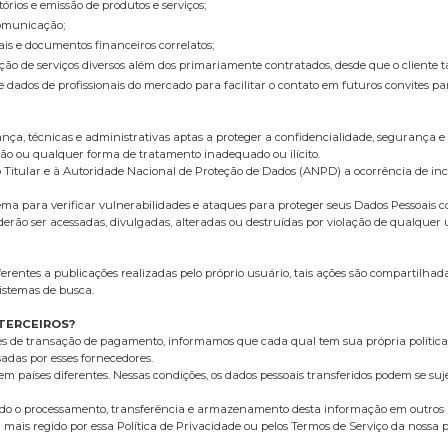
tórios e emissão de produtos e serviços;
Comunicação;
cais e documentos financeiros correlatos;
estação de serviços diversos além dos primariamente contratados, desde que o client
e dados de profissionais do mercado para facilitar o contato em futuros convites pa
a, técnicas e administrativas aptas a proteger a confidencialidade, segurança e 
ação ou qualquer forma de tratamento inadequado ou ilícito.
o Titular e à Autoridade Nacional de Proteção de Dados (ANPD) a ocorrência de in
ma para verificar vulnerabilidades e ataques para proteger seus Dados Pessoais c
ão ser acessadas, divulgadas, alteradas ou destruídas por violação de qualquer um
entes a publicações realizadas pelo próprio usuário, tais ações são compartilhad
istemas de busca.
TERCEIROS?
es de transação de pagamento, informamos que cada qual tem sua própria política
adas por esses fornecedores.
m países diferentes. Nessas condições, os dados pessoais transferidos podem se sujei
indo o processamento, transferência e armazenamento desta informação em outros 
rá mais regido por essa Política de Privacidade ou pelos Termos de Serviço da nossa