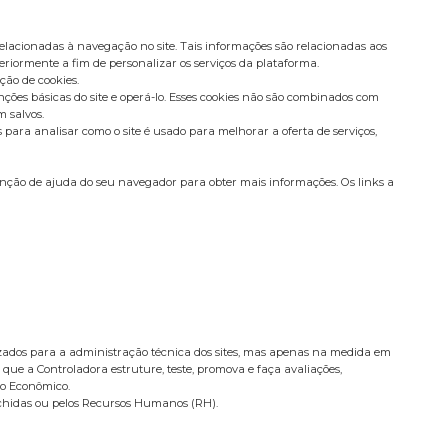
elacionadas à navegação no site. Tais informações são relacionadas aos
eriormente a fim de personalizar os serviços da plataforma.
ção de cookies.
ções básicas do site e operá-lo. Esses cookies não são combinados com
 salvos.
ara analisar como o site é usado para melhorar a oferta de serviços,
nção de ajuda do seu navegador para obter mais informações. Os links a
ilizados para a administração técnica dos sites, mas apenas na medida em
 que a Controladora estruture, teste, promova e faça avaliações,
po Econômico.
nchidas ou pelos Recursos Humanos (RH).