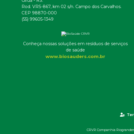
Giruá - RS.
Rod. VRS-867, km 02 s/n. Campo dos Carvalhos.
CEP 98870-000
(55) 99605-1349
Conheça nossas soluções em resíduos de serviços
de saúde
www.biosauders.com.br
Ter
CRVR Companhia Riograndense