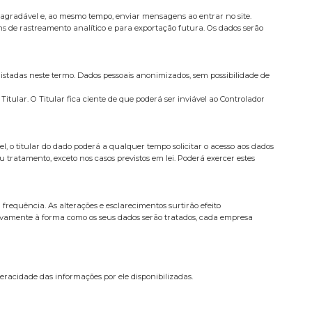
agradável e, ao mesmo tempo, enviar mensagens ao entrar no site.
s de rastreamento analítico e para exportação futura. Os dados serão
istadas neste termo. Dados pessoais anonimizados, sem possibilidade de
tular. O Titular fica ciente de que poderá ser inviável ao Controlador
l, o titular do dado poderá a qualquer tempo solicitar o acesso aos dados
 tratamento, exceto nos casos previstos em lei. Poderá exercer estes
frequência. As alterações e esclarecimentos surtirão efeito
tivamente à forma como os seus dados serão tratados, cada empresa
veracidade das informações por ele disponibilizadas.