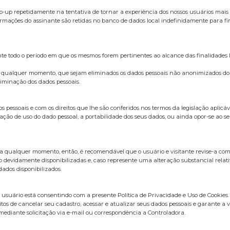
up repetidamente na tentativa de tornar a experiência dos nossos usuários mais 
mações do assinante são retidas no banco de dados local indefinidamente para fin
nte todo o período em que os mesmos forem pertinentes ao alcance das finalidades l
 a qualquer momento, que sejam eliminados os dados pessoais não anonimizados do Ti
liminação dos dados pessoais.
essoais e com os direitos que lhe são conferidos nos termos da legislação aplicáve
ação de uso do dado pessoal, a portabilidade dos seus dados, ou ainda opor-se ao seu
 a qualquer momento, então, é recomendável que o usuário e visitante revise-a com 
o devidamente disponibilizadas e, caso represente uma alteração substancial rela
ados disponibilizados.
o usuário está consentindo com a presente Política de Privacidade e Uso de Cookies.
itos de cancelar seu cadastro, acessar e atualizar seus dados pessoais e garante a 
ediante solicitação via e-mail ou correspondência a Controladora.