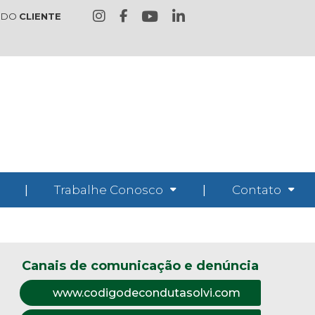
 DO
CLIENTE
|
Trabalhe Conosco
|
Contato
Canais de comunicação e denúncia
www.codigodecondutasolvi.com