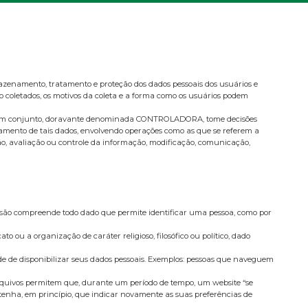
mazenamento, tratamento e proteção dos dados pessoais dos usuários e
ão coletados, os motivos da coleta e a forma como os usuários podem
as e em conjunto, doravante denominada CONTROLADORA, tome decisões
atamento de tais dados, envolvendo operações como as que se referem a
ção, avaliação ou controle da informação, modificação, comunicação,
ressão compreende todo dado que permite identificar uma pessoa, como por
o ou a organização de caráter religioso, filosófico ou político, dado
de de disponibilizar seus dados pessoais. Exemplos: pessoas que naveguem
rquivos permitem que, durante um período de tempo, um website “se
 tenha, em princípio, que indicar novamente as suas preferências de