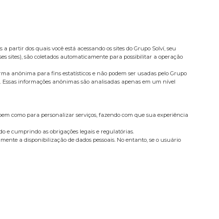
a partir dos quais você está acessando os sites do Grupo Solví, seu
ses sites), são coletados automaticamente para possibilitar a operação
forma anônima para fins estatísticos e não podem ser usadas pelo Grupo
lise. Essas informações anônimas são analisadas apenas em um nível
 bem como para personalizar serviços, fazendo com que sua experiência
do e cumprindo as obrigações legais e regulatórias.
amente a disponibilização de dados pessoais. No entanto, se o usuário