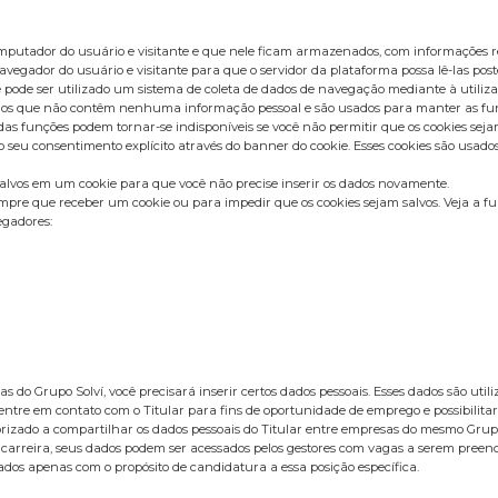
omputador do usuário e visitante e que nele ficam armazenados, com informações r
vegador do usuário e visitante para que o servidor da plataforma possa lê-las post
 pode ser utilizado um sistema de coleta de dados de navegação mediante à utiliza
sários que não contêm nenhuma informação pessoal e são usados para manter as fun
 funções podem tornar-se indisponíveis se você não permitir que os cookies sejam
u consentimento explícito através do banner do cookie. Esses cookies são usados p
salvos em um cookie para que você não precise inserir os dados novamente.
pre que receber um cookie ou para impedir que os cookies sejam salvos. Veja a fu
egadores:
 do Grupo Solví, você precisará inserir certos dados pessoais. Esses dados são ut
entre em contato com o Titular para fins de oportunidade de emprego e possibilitar
utorizado a compartilhar os dados pessoais do Titular entre empresas do mesmo Gru
 carreira, seus dados podem ser acessados pelos gestores com vagas a serem pree
dos apenas com o propósito de candidatura a essa posição específica.