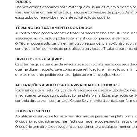
POPUPS
Usamos cookies anônimos para evitar que os usuários vejam o mesmo pop-
Rastreamos anonimamente visualizações e conversões de pop-up. As infor
exportados ou removidos mediante solicitação do usuário.
TÉRMINO DO TRATAMENTO DOS DADOS
A Controladora poderá manter e tratar os dados pessoais do Titular dura
associação ao indivíduo, poderão ser mantidos por período indefinido.
O Titular poderá solicitar via e-mail ou correspondência ao Controlador,
continuar o fornecimento de produtos ou serviços ao Titular a partir da e
DIREITOS DOS USUÁRIOS
Caso tenha qualquer dúvida relacionada com o tratamento dos seus dados p
que lhe digam respeito, bem como a sua retificação, eliminação ou a limit
direitos mediante pedido escrito dirigido ao e-mail
dpo@solvi.com
.
ALTERAÇÕES A POLÍTICA DE PRIVACIDADE E COOKIES
Poderemos alterar esta Política de Privacidade de dados e Uso de Cookies
imediatamente após sua publicação na plataforma. Estas alterações serã
controla direta e em conjunto do Grupo Solví manterá contato conforme d
CONSENTIMENTO
Ao utilizar os serviços e fornecer as informações pessoais na plataforma, 
O usuário, ao cadastrar-se, manifesta conhecer e pode exercitar seus dire
O usuário tem direito de revogar o consentimento, a qualquer momento, m