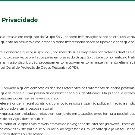
e Privacidade
as diretas e em conjunto do Grupo Solví, contém informações sobre coleta, uso, ar
 quanto ao assunto e esclarecer a todos interessados sobre os tipos de dados que s
ente e concorda que o Grupo Solví, por meio de suas empresas controladas diret
ufruto de serviços ofertados pelas empresas do Grupo Solví, bem como realize o tr
o, transmissão, distribuição, processamento, arquivamento, armazenamento, elimina
 Lei Geral de Proteção de Dados Pessoais (LGPD).
u privado a quem compete as decisões referentes ao tratamento de dados pessoais.
que se refira a uma pessoa física identificada ou identificável. Na prática, a exp
 pessoais podem ser sensíveis ou não.
à origem racial ou étnica, convicção religiosa, opinião política, filiação a sindicat
 vinculado a uma pessoa natural.
 empresas controladas diretas e em conjunto em situações onde tenha a possibilida
s de serviços, dentre outros.
ador ou dispositivos móveis através do navegador de internet (browser). Estes a
e cookies existe para que o Usuário, ao regressar a um website que já visitou, não
 persistentes ou de sessão.