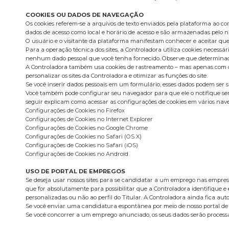
COOKIES OU DADOS DE NAVEGAÇÃO
Os cookies referem-se a arquivos de texto enviados pela plataforma ao c
dados de acesso como local e horário de acesso e são armazenadas pelo na
O usuário e o visitante da plataforma manifestam conhecer e aceitar que
Para a operação técnica dos sites, a Controladora utiliza cookies neces
nenhum dado pessoal que você tenha fornecido. Observe que determinadas
A Controladora também usa cookies de rastreamento – mas apenas com o se
personalizar os sites da Controladora e otimizar as funções do site.
Se você inserir dados pessoais em um formulário, esses dados podem ser 
Você também pode configurar seu navegador para que ele o notifique sem
seguir explicam como acessar as configurações de cookies em vários nav
Configurações de Cookies no Firefox
Configurações de Cookies no Internet Explorer
Configurações de Cookies no Google Chrome
Configurações de Cookies no Safari (OS X)
Configurações de Cookies no Safari (iOS)
Configurações de Cookies no Android
USO DE PORTAL DE EMPREGOS
Se deseja usar nossos sites para se candidatar a um emprego nas empresas
que for absolutamente para possibilitar que a Controladora identifique e 
personalizadas ou não ao perfil do Titular. A Controladora ainda fica a
Se você enviar uma candidatura espontânea por meio de nosso portal de
Se você concorrer a um emprego anunciado, os seus dados serão processa