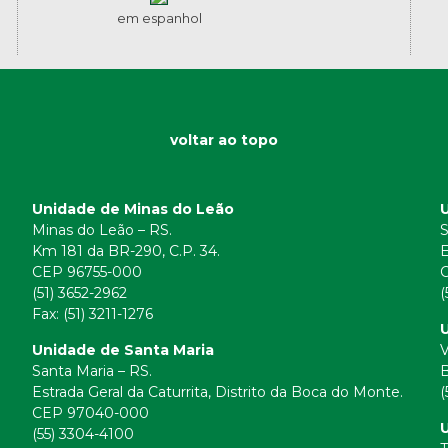
em espanhol
voltar ao topo
Unidade de Minas do Leão
Minas do Leão – RS.
S
Km 181 da BR-290, C.P. 34.
E
CEP 96755-000
(51) 3652-2962
(
Fax: (51) 3211-1276
U
Unidade de Santa Maria
V
Santa Maria – RS.
B
Estrada Geral da Caturrita, Distrito da Boca do Monte.
(
CEP 97040-000
(55) 3304-4100