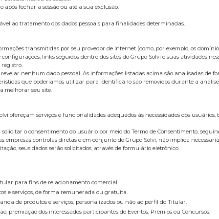
ós fechar a sessão ou até a sua exclusão.
 ao tratamento dos dados pessoais para finalidades determinadas.
rmações transmitidas por seu provedor de Internet (como, por exemplo, os domínios 
 configurações, links seguidos dentro dos sites do Grupo Solví e suas atividades nes
registro.
 sem revelar nenhum dado pessoal. As informações listadas acima são analisadas de 
terísticas que poderíamos utilizar para identificá-lo são removidos durante a aná
 melhorar seu site.
olví ofereçam serviços e funcionalidades adequados às necessidades dos usuários,
erá solicitar o consentimento do usuário por meio do Termo de Consentimento, seguin
las empresas controlas diretas e em conjunto do Grupo Solví, não implica necessari
ação, seus dados serão solicitados, através de formulário eletrônico.
itular para fins de relacionamento comercial.
tos e serviços, de forma remunerada ou gratuita.
anda de produtos e serviços, personalizados ou não ao perfil do Titular.
ação, premiação dos interessados participantes de Eventos, Prêmios ou Concursos;