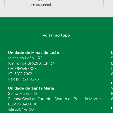
em espanhol
voltar ao topo
Unidade de Minas do Leão
Minas do Leão – RS.
S
Km 181 da BR-290, C.P. 34.
E
CEP 96755-000
(51) 3652-2962
(
Fax: (51) 3211-1276
U
Unidade de Santa Maria
V
Santa Maria – RS.
B
Estrada Geral da Caturrita, Distrito da Boca do Monte.
(
CEP 97040-000
(55) 3304-4100