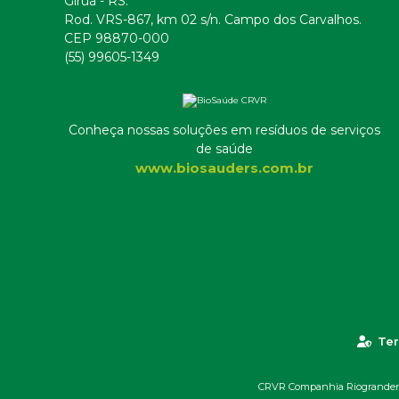
Giruá - RS.
Rod. VRS-867, km 02 s/n. Campo dos Carvalhos.
CEP 98870-000
(55) 99605-1349
Conheça nossas soluções em resíduos de serviços
de saúde
www.biosauders.com.br
Ter
CRVR Companhia Riograndense