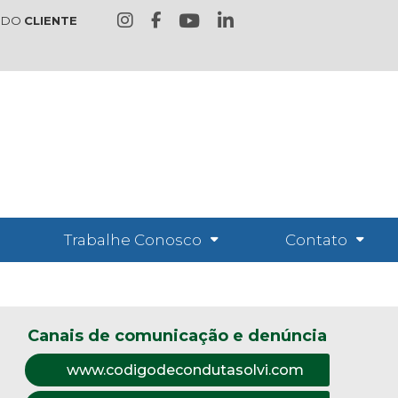
 DO
CLIENTE
Trabalhe Conosco
Contato
Canais de comunicação e denúncia
www.codigodecondutasolvi.com