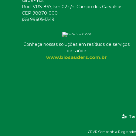
Giruá - RS.
Rod. VRS-867, km 02 s/n. Campo dos Carvalhos.
CEP 98870-000
(55) 99605-1349
Conheça nossas soluções em resíduos de serviços
de saúde
www.biosauders.com.br
Ter
CRVR Companhia Riograndense