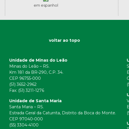
em espanhol
voltar ao topo
Unidade de Minas do Leão
Minas do Leão – RS.
S
Km 181 da BR-290, C.P. 34.
E
CEP 96755-000
(51) 3652-2962
(
Fax: (51) 3211-1276
U
Unidade de Santa Maria
V
Santa Maria – RS.
B
Estrada Geral da Caturrita, Distrito da Boca do Monte.
(
CEP 97040-000
(55) 3304-4100