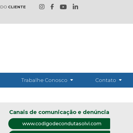
 DO
CLIENTE
Trabalhe Conosco
Contato
Canais de comunicação e denúncia
www.codigodecondutasolvi.com