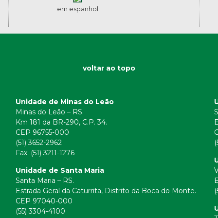
em espanhol
voltar ao topo
Unidade de Minas do Leão
Minas do Leão – RS.
S
Km 181 da BR-290, C.P. 34.
E
CEP 96755-000
(51) 3652-2962
(
Fax: (51) 3211-1276
U
Unidade de Santa Maria
V
Santa Maria – RS.
B
Estrada Geral da Caturrita, Distrito da Boca do Monte.
(
CEP 97040-000
(55) 3304-4100