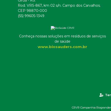
Giruá - RS.
Rod. VRS-867, km 02 s/n. Campo dos Carvalhos.
CEP 98870-000
(55) 99605-1349
Conheça nossas soluções em resíduos de serviços
de saúde
www.biosauders.com.br
Ter
CRVR Companhia Riograndense