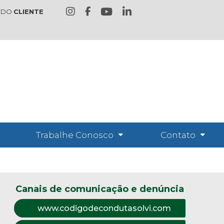
 DO
CLIENTE
Trabalhe Conosco
Contato
Canais de comunicação e denúncia
www.codigodecondutasolvi.com