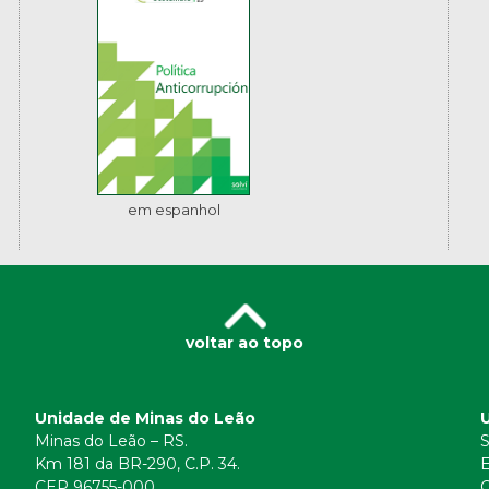
em espanhol
voltar ao topo
Unidade de Minas do Leão
Minas do Leão – RS.
S
Km 181 da BR-290, C.P. 34.
E
CEP 96755-000