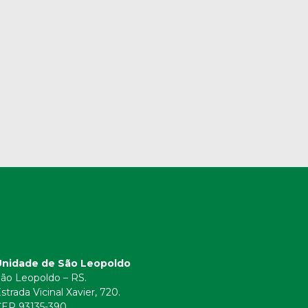
Unidade de São Leopoldo
ão Leopoldo – RS.
strada Vicinal Xavier, 720.
CEP 93135-390