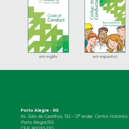
em inglês
em espanhol
Porto Alegre - RS
Av. Júlio de Castilhos, 132 – 12⁰ andar. Centro Histórico.
Porto Alegre/RS
CEP:
90030-130