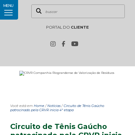
MENU
PORTAL DO
CLIENTE
Você está em
Home
/
Notícias
/
Circuito de Tênis Gaúcho
patrocinado pela CRVR inicia 4º etapa
Circuito de Tênis Gaúcho