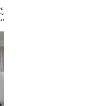
.
VR.
tre
ssa