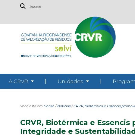
A CRVR
|
Unidades
|
Program
Você está em
Home
/
Notícias
/
CRVR, Biotérmica e Essencis promov
CRVR, Biotérmica e Essenci
Integridade e Sustentabilida