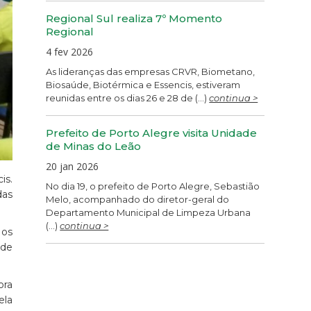
Regional Sul realiza 7º Momento
Regional
4 fev 2026
As lideranças das empresas CRVR, Biometano,
Biosaúde, Biotérmica e Essencis, estiveram
reunidas entre os dias 26 e 28 de (...)
continua >
Prefeito de Porto Alegre visita Unidade
de Minas do Leão
20 jan 2026
is.
No dia 19, o prefeito de Porto Alegre, Sebastião
das
Melo, acompanhado do diretor-geral do
Departamento Municipal de Limpeza Urbana
(...)
continua >
 os
 de
ora
ela