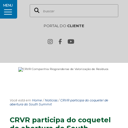
MENU
PORTAL DO
CLIENTE
Você está em
Home
/
Notícias
/
CRVR participa do coquetel de
abertura do South Summit
CRVR participa do coquetel