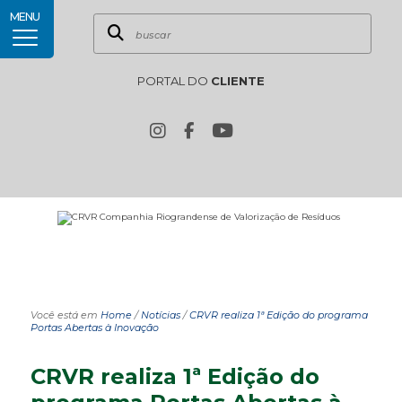
MENU
PORTAL DO
CLIENTE
Você está em
Home
/
Notícias
/
CRVR realiza 1ª Edição do programa
Portas Abertas à Inovação
CRVR realiza 1ª Edição do