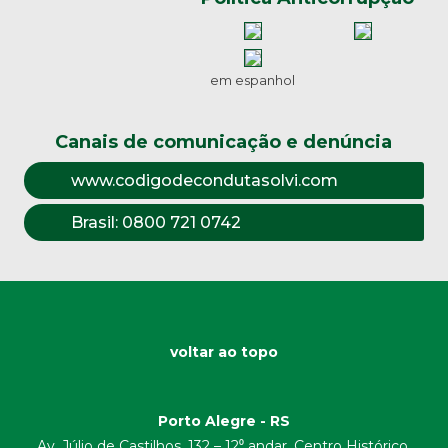
em espanhol
Canais de comunicação e denúncia
www.codigodecondutasolvi.com
Brasil:
0800 721 0742
voltar ao topo
Porto Alegre - RS
Av. Júlio de Castilhos, 132 – 12⁰ andar. Centro Histórico.