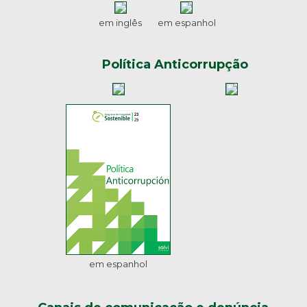
em inglês
em espanhol
Política Anticorrupção
em espanhol