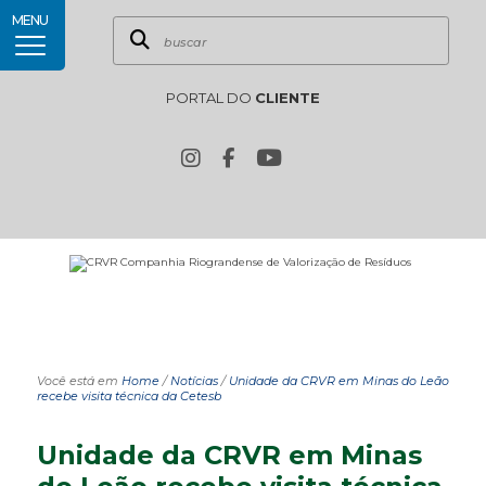
MENU
PORTAL DO
CLIENTE
Você está em
Home
/
Notícias
/
Unidade da CRVR em Minas do Leão
recebe visita técnica da Cetesb
Unidade da CRVR em Minas