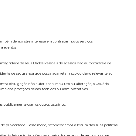
e também demonstre interesse em contratar novos serviços;
ra eventos
integridade de seus Dados Pessoais de acessos não autorizados e de
cidente de segurança que possa acarretar risco ou dano relevante ao
ontra divulgação não autorizada, mau uso ou alteração, o Usuário
a das proteções físicas, técnicas ou administrativas.
as publicamente com os outros usuários.
 de privacidade. Desse modo, recomendamos a leitura das suas políticas
tar às leis de jurisdições nas quais o fornecedor de serviço ou suas