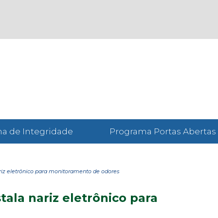
a de Integridade
Programa Portas Abertas
riz eletrônico para monitoramento de odores
ala nariz eletrônico para