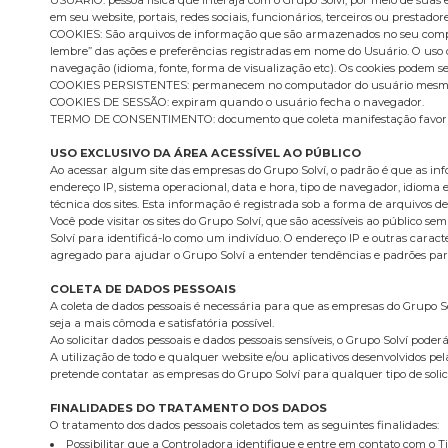
em seu website, portais, redes sociais, funcionários, terceiros ou prestadore
COOKIES: São arquivos de informação que são armazenados no seu comput
lembre” das ações e preferências registradas em nome do Usuário. O uso d
navegação (idioma, fonte, forma de visualização etc). Os cookies podem ser
COOKIES PERSISTENTES: permanecem no computador do usuário mesmo ap
COOKIES DE SESSÃO: expiram quando o usuário fecha o navegador.
TERMO DE CONSENTIMENTO: documento que coleta manifestação favorável
USO EXCLUSIVO DA ÁREA ACESSÍVEL AO PÚBLICO
Ao acessar algum site das empresas do Grupo Solví, o padrão é que as info
endereço IP, sistema operacional, data e hora, tipo de navegador, idioma e
técnica dos sites. Esta informação é registrada sob a forma de arquivos de 
Você pode visitar os sites do Grupo Solví, que são acessíveis ao público
Solví para identificá-lo como um indivíduo. O endereço IP e outras carac
agregado para ajudar o Grupo Solví a entender tendências e padrões para
COLETA DE DADOS PESSOAIS
A coleta de dados pessoais é necessária para que as empresas do Grupo S
seja a mais cômoda e satisfatória possível.
Ao solicitar dados pessoais e dados pessoais sensíveis, o Grupo Solví pod
A utilização de todo e qualquer website e/ou aplicativos desenvolvidos pe
pretende contatar as empresas do Grupo Solví para qualquer tipo de solicit
FINALIDADES DO TRATAMENTO DOS DADOS
O tratamento dos dados pessoais coletados tem as seguintes finalidades:
Possibilitar que a Controladora identifique e entre em contato com o T