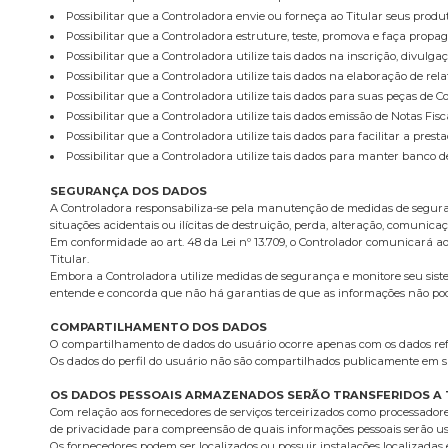
Possibilitar que a Controladora envie ou forneça ao Titular seus produ
Possibilitar que a Controladora estruture, teste, promova e faça propag
Possibilitar que a Controladora utilize tais dados na inscrição, divulg
Possibilitar que a Controladora utilize tais dados na elaboração de rela
Possibilitar que a Controladora utilize tais dados para suas peças de 
Possibilitar que a Controladora utilize tais dados emissão de Notas Fis
Possibilitar que a Controladora utilize tais dados para facilitar a pr
Possibilitar que a Controladora utilize tais dados para manter banco d
SEGURANÇA DOS DADOS
A Controladora responsabiliza-se pela manutenção de medidas de seguranç
situações acidentais ou ilícitas de destruição, perda, alteração, comunic
Em conformidade ao art. 48 da Lei nº 13.709, o Controlador comunicará a
Titular.
Embora a Controladora utilize medidas de segurança e monitore seu siste
entende e concorda que não há garantias de que as informações não poder
COMPARTILHAMENTO DOS DADOS
O compartilhamento de dados do usuário ocorre apenas com os dados refer
Os dados do perfil do usuário não são compartilhados publicamente em s
OS DADOS PESSOAIS ARMAZENADOS SERÃO TRANSFERIDOS A 
Com relação aos fornecedores de serviços terceirizados como processador
de privacidade para compreensão de quais informações pessoais serão us
Os fornecedores podem ser localizados ou possuir instalações localizadas e