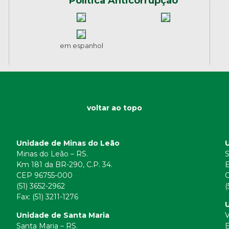
Política Anticorrupção
em espanhol
voltar ao topo
Unidade de Minas do Leão
Minas do Leão – RS.
S
Km 181 da BR-290, C.P. 34.
E
CEP 96755-000
(51) 3652-2962
(
Fax: (51) 3211-1276
U
Unidade de Santa Maria
V
Santa Maria – RS.
B