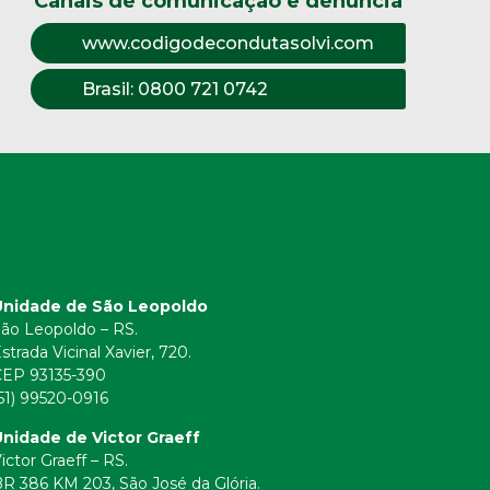
Canais de comunicação e denúncia
www.codigodecondutasolvi.com
Brasil:
0800 721 0742
Unidade de São Leopoldo
ão Leopoldo – RS.
strada Vicinal Xavier, 720.
CEP 93135-390
51) 99520-0916
nidade de Victor Graeff
ictor Graeff – RS.
R 386 KM 203, São José da Glória.