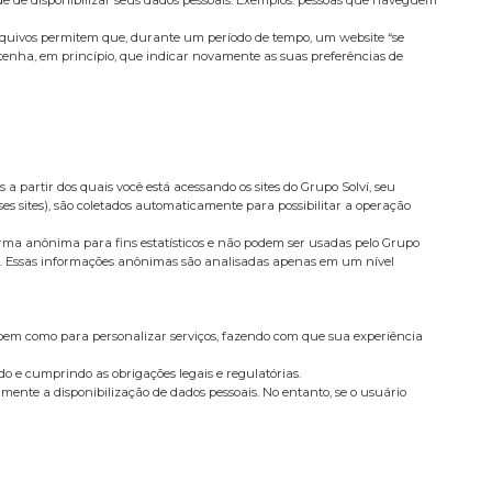
rquivos permitem que, durante um período de tempo, um website “se
 tenha, em princípio, que indicar novamente as suas preferências de
a partir dos quais você está acessando os sites do Grupo Solví, seu
ses sites), são coletados automaticamente para possibilitar a operação
forma anônima para fins estatísticos e não podem ser usadas pelo Grupo
lise. Essas informações anônimas são analisadas apenas em um nível
 bem como para personalizar serviços, fazendo com que sua experiência
do e cumprindo as obrigações legais e regulatórias.
amente a disponibilização de dados pessoais. No entanto, se o usuário