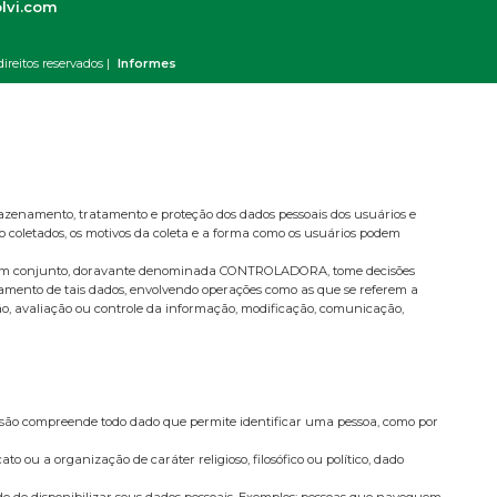
lvi.com
ireitos reservados |
Informes
mazenamento, tratamento e proteção dos dados pessoais dos usuários e
ão coletados, os motivos da coleta e a forma como os usuários podem
as e em conjunto, doravante denominada CONTROLADORA, tome decisões
atamento de tais dados, envolvendo operações como as que se referem a
ção, avaliação ou controle da informação, modificação, comunicação,
ressão compreende todo dado que permite identificar uma pessoa, como por
o ou a organização de caráter religioso, filosófico ou político, dado
de de disponibilizar seus dados pessoais. Exemplos: pessoas que naveguem