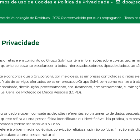
mos de uso de Cookies e Política de Privacidade
-
dpo@so
 de Valorização de Resíduos | 2020 ©
desenvolvido por due+propaganda
| Todos os d
e Privacidade
as diretas e em conjunto do Grupo Solví, contém informações sobre coleta, uso, ar
 quanto ao assunto e esclarecer a todos interessados sobre os tipos de dados que s
ente e concorda que o Grupo Solví, por meio de suas empresas controladas diret
ufruto de serviços ofertados pelas empresas do Grupo Solví, bem como realize o tr
o, transmissão, distribuição, processamento, arquivamento, armazenamento, elimina
 Lei Geral de Proteção de Dados Pessoais (LGPD).
u privado a quem compete as decisões referentes ao tratamento de dados pessoais.
que se refira a uma pessoa física identificada ou identificável. Na prática, a exp
 pessoais podem ser sensíveis ou não.
à origem racial ou étnica, convicção religiosa, opinião política, filiação a sindicat
 vinculado a uma pessoa natural.
 empresas controladas diretas e em conjunto em situações onde tenha a possibilida