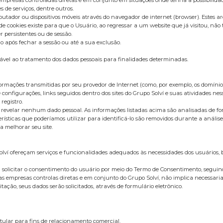
s de serviços, dentre outros.
ador ou dispositivos móveis através do navegador de internet (browser). Estes a
e cookies existe para que o Usuário, ao regressar a um website que já visitou, não
 persistentes ou de sessão.
ós fechar a sessão ou até a sua exclusão.
 ao tratamento dos dados pessoais para finalidades determinadas.
rmações transmitidas por seu provedor de Internet (como, por exemplo, os domínios 
 configurações, links seguidos dentro dos sites do Grupo Solví e suas atividades nes
registro.
 sem revelar nenhum dado pessoal. As informações listadas acima são analisadas de 
terísticas que poderíamos utilizar para identificá-lo são removidos durante a aná
 melhorar seu site.
olví ofereçam serviços e funcionalidades adequados às necessidades dos usuários,
erá solicitar o consentimento do usuário por meio do Termo de Consentimento, seguin
las empresas controlas diretas e em conjunto do Grupo Solví, não implica necessari
ação, seus dados serão solicitados, através de formulário eletrônico.
itular para fins de relacionamento comercial.