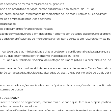
tos e serviços, de forma remunerada ou gratuita.
anda de produtos e serviços, personalizados ou não ao perfil do Titular.
ação, premiação dos interessados participantes de Eventos, Prêmios ou Concursos;
tórios e emissão de produtos e serviços;
Comunicação;
cais e documentos financeiros correlatos;
estação de serviços diversos além dos primariamente contratados, desde que o client
e dados de profissionais do mercado para facilitar o contato em futuros convites pa
a, técnicas e administrativas aptas a proteger a confidencialidade, segurança e 
ação ou qualquer forma de tratamento inadequado ou ilícito.
o Titular e à Autoridade Nacional de Proteção de Dados (ANPD) a ocorrência de in
ma para verificar vulnerabilidades e ataques para proteger seus Dados Pessoais c
ão ser acessadas, divulgadas, alteradas ou destruídas por violação de qualquer um
entes a publicações realizadas pelo próprio usuário, tais ações são compartilhad
istemas de busca.
TERCEIROS?
es de transação de pagamento, informamos que cada qual tem sua própria política
adas por esses fornecedores.
m países diferentes. Nessas condições, os dados pessoais transferidos podem se sujei