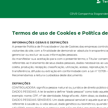
Ter
CRVR Companhia Riograndense
Termos de uso de Cookies e Política d
INFORMAÇÕES GERAIS E DEFINIÇÕES
A presente Política de Privacidade e Uso de Cookies das empresas control
visitantes do site, com a finalidade de demonstrar absoluta transparência
gerenciar ou excluir as suas informações pessoais.
Ao manifestar sua aceitação para com o presente termo, o Titular cons
referentes ao tratamento de seus dados pessoais, dados necessários ao us
coleta, produção, recepção, classificação, utilização, acesso, reproduçã
transferência, difusão ou extração em conformidade com a Lei nº 13.709 –
Recomendamos a leitura cuidadosa deste documento.
DEFINIÇÕES
CONTROLADORA: significa pessoa natural ou jurídica de direito público o
DADOS PESSOAIS: A lei brasileira define “dado pessoal” como todo aquele 
exemplo: nome, CPF, n° de identidade, fotografia etc. Além disso, os dados
DADOS PESSOAIS SENSÍVEIS: Um dado pessoal sensível é aquele que se refere 
referente à saúde ou à vida sexual, dado genético ou biométrico, quando
USUÁRIO: pessoa física que interaja com o Grupo Solví, por meio de suas