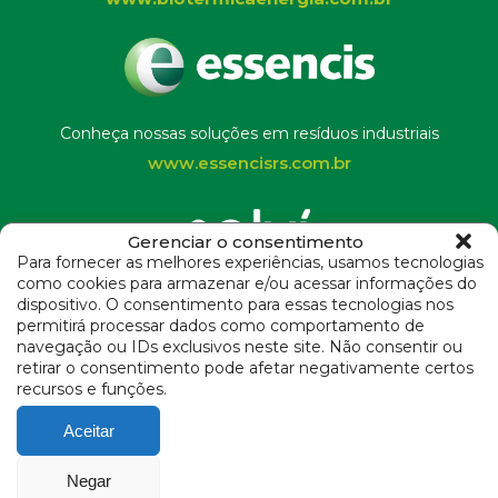
Conheça nossas soluções em resíduos industriais
www.essencisrs.com.br
Gerenciar o consentimento
Para fornecer as melhores experiências, usamos tecnologias
como cookies para armazenar e/ou acessar informações do
Instituto Solví
dispositivo. O consentimento para essas tecnologias nos
permitirá processar dados como comportamento de
navegação ou IDs exclusivos neste site. Não consentir ou
Termos de uso de Cookies e Política de Privacidade
retirar o consentimento pode afetar negativamente certos
recursos e funções.
dpo@solvi.com
Aceitar
CRVR Companhia Riograndense de Valorização de Resíduos | 2020 ©
desenvolvido por due+propaganda
| Todos os direitos reservados |
Informes
Negar